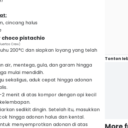
m
at:
m, cincang halus
m
 choco pistachio
Muertos Crew)
uhu 200°C dan siapkan loyang yang telah
Tonton leb
 air, mentega, gula, dan garam hingga
ga mulai mendidih.
u sekaligus, aduk cepat hingga adonan
lis.
2 menit di atas kompor dengan api kecil
 kelembapan.
arkan sedikit dingin. Setelah itu, masukkan
ocok hingga adonan halus dan kental.
ntuk menyemprotkan adonan di atas
More 