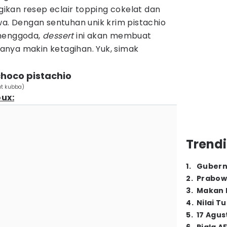
agikan resep eclair topping cokelat dan
wa. Dengan sentuhan unik krim pistachio
 menggoda,
dessert
ini akan membuat
nya makin ketagihan. Yuk, simak
choco pistachio
at kubba)
ux:
Trendi
1
.
Gubern
2
.
Prabow
3
.
Makan B
4
.
Nilai T
5
.
17 Agus