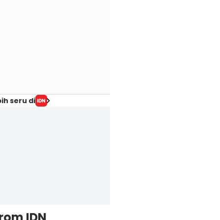
ih seru di
from IDN