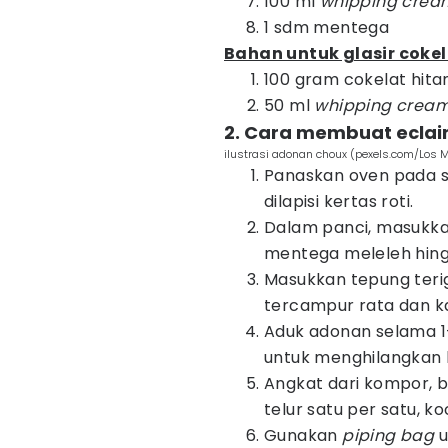
100 ml
whipping crea
1 sdm mentega
Bahan untuk glasir cokel
100 gram cokelat hita
50 ml
whipping crea
2. Cara membuat eclair
ilustrasi adonan choux (pexels.com/Los 
Panaskan oven pada s
dilapisi kertas roti.
Dalam panci, masukkan
mentega meleleh hing
Masukkan tepung terig
tercampur rata dan ka
Aduk adonan selama 1-
untuk menghilangkan
Angkat dari kompor, bi
telur satu per satu, k
Gunakan
piping bag
u