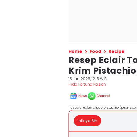
Home
Food
Recipe
Resep Eclair 
Krim Pistachio
15 Jan 2025, 12:15 WIB
Firda Fortuna Nasich
News
Channel
ilustrasi eclair choco pistachio (pexels.
Intinya Sih