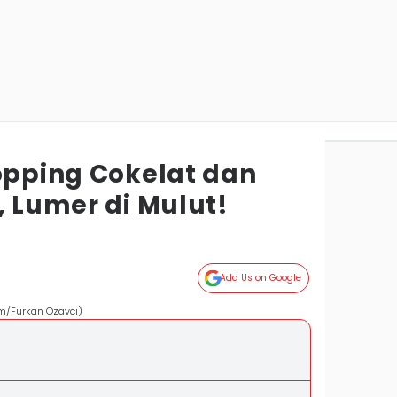
Topping Cokelat dan
, Lumer di Mulut!
Add Us on Google
com/Furkan Özavcı)