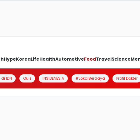
ch
Hype
Korea
Life
Health
Automotive
Food
Travel
Science
Me
 di IDN
Quiz
INSIDENESIA
#LokalBerdaya
Profil Dokter