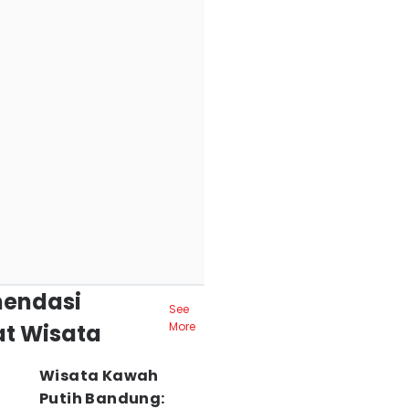
endasi
See
t Wisata
More
Wisata Kawah
Putih Bandung: