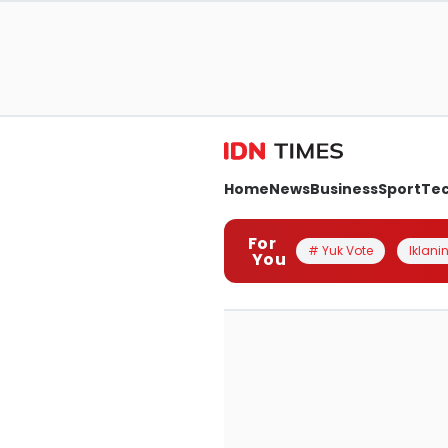
Home
News
Business
Sport
Te
For
# Yuk Vote
Iklanin
You