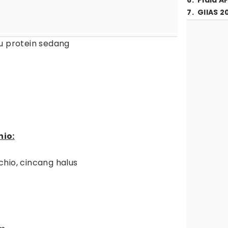
6
.
Piala A
7
.
GIIAS 2
u protein sedang
hio:
hio, cincang halus