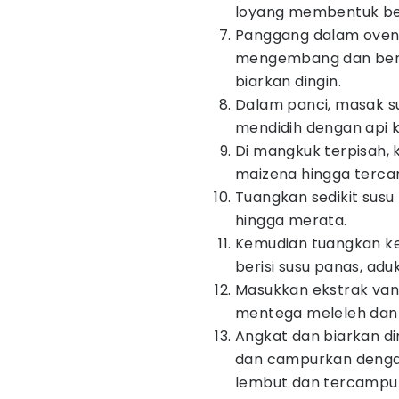
loyang membentuk ben
Panggang dalam oven 
mengembang dan berw
biarkan dingin.
Dalam panci, masak su
mendidih dengan api ke
Di mangkuk terpisah, k
maizena hingga terca
Tuangkan sedikit susu
hingga merata.
Kemudian tuangkan ke
berisi susu panas, adu
Masukkan ekstrak vani
mentega meleleh dan 
Angkat dan biarkan din
dan campurkan dengan 
lembut dan tercampur