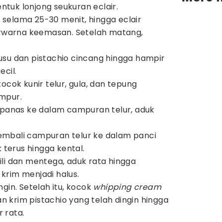
tuk lonjong seukuran eclair.
selama 25-30 menit, hingga eclair
arna keemasan. Setelah matang,
su dan pistachio cincang hingga hampir
cil.
ocok kunir telur, gula, dan tepung
mpur.
 panas ke dalam campuran telur, aduk
mbali campuran telur ke dalam panci
k terus hingga kental.
li dan mentega, aduk rata hingga
krim menjadi halus.
gin. Setelah itu, kocok
whipping cream
krim pistachio yang telah dingin hingga
 rata.