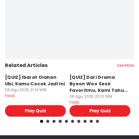
Related Articles
See More
[QUIZ] Ibarat Olahan
[QUIZ] Dari Drama
B
Ubi, Kamu Cocok Jadi Ini
Byeon Woo Seok
M
06 Agu 2026, 21:10 WIB
Favoritmu, Kami Tahu
P
Food
Makanan yang Cocok
06 Agu 2026, 20:10 WIB
B
06
Food
Fo
untukmu
Play Quiz
Play Quiz