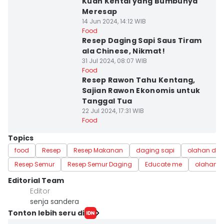
Kuah Kental yang Bumbunya
Meresap
14 Jun 2024, 14:12 WIB
Food
Resep Daging Sapi Saus Tiram
ala Chinese, Nikmat!
31 Jul 2024, 08:07 WIB
Food
Resep Rawon Tahu Kentang,
Sajian Rawon Ekonomis untuk
Tanggal Tua
22 Jul 2024, 17:31 WIB
Food
Topics
food
Resep
Resep Makanan
daging sapi
olahan da
Resep Semur
Resep Semur Daging
Educate me
olahan d
Editorial Team
Editor
senja sandera
Tonton lebih seru di