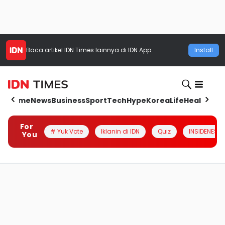
Baca artikel
IDN Times
lainnya di IDN App
Install
Home
News
Business
Sport
Tech
Hype
Korea
Life
Health
Aut
For
# Yuk Vote
Iklanin di IDN
Quiz
INSIDENESIA
You