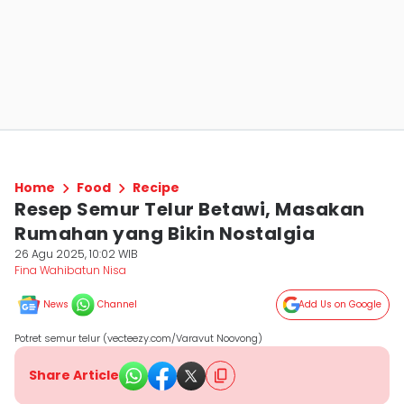
Home
Food
Recipe
Resep Semur Telur Betawi, Masakan
Rumahan yang Bikin Nostalgia
26 Agu 2025, 10:02 WIB
Fina Wahibatun Nisa
News
Channel
Add Us on Google
Potret semur telur (vecteezy.com/Varavut Noovong)
Share Article