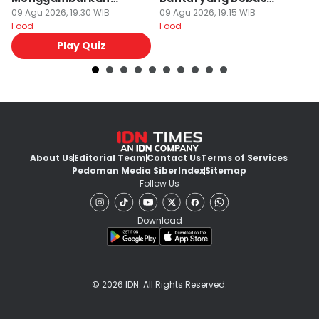
Kepribadianmu Lho!
09 Agu 2026, 19:30 WIB
Gluten
09 Agu 2026, 19:15 WIB
M
09
Food
Food
Fo
Play Quiz
About Us
Editorial Team
Contact Us
Terms of Services
Pedoman Media Siber
Index
Sitemap
Follow Us
Download
© 2026 IDN. All Rights Reserved.