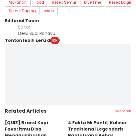
Makanan
Food
Resep Semur
Divert me
Resep Daging
Semur Daging
resep
Editorial Team
Editor
Dewi Suci Rahayu
Tonton lebih seru di
Related Articles
See More
[QUIZ] Brand Kopi
4 Fakta Mi Pentil, Kuliner
⁠
Favoritmu Bisa
Tradisional Legendaris
F
Menggambarkan
Bantul yang Bebas
P