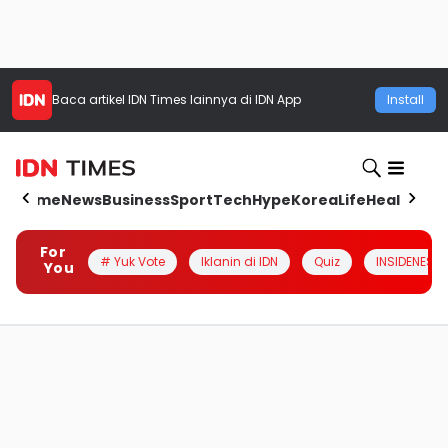
Baca artikel
IDN Times
lainnya di IDN App
Install
Home
News
Business
Sport
Tech
Hype
Korea
Life
Health
Aut
For
# Yuk Vote
Iklanin di IDN
Quiz
INSIDENESIA
You