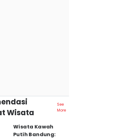
endasi
See
t Wisata
More
Wisata Kawah
Putih Bandung: