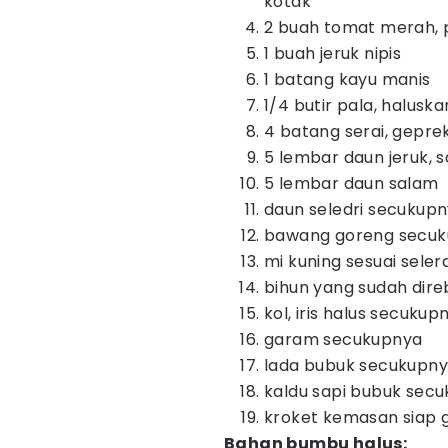
kotak
2 buah tomat merah, 
1 buah jeruk nipis
1 batang kayu manis
1/4 butir pala, haluska
4 batang serai, gepre
5 lembar daun jeruk,
5 lembar daun salam
daun seledri secukupn
bawang goreng secu
mi kuning sesuai seler
bihun yang sudah dire
kol, iris halus secukup
garam secukupnya
lada bubuk secukupn
kaldu sapi bubuk sec
kroket kemasan siap g
Bahan bumbu halus: