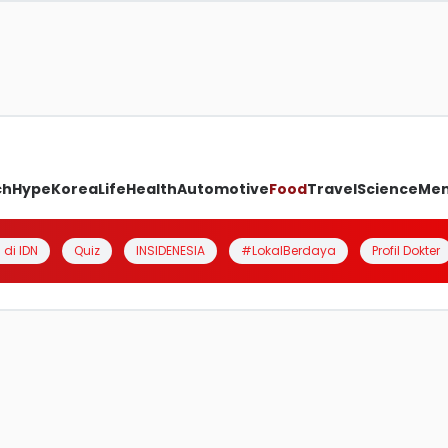
ch
Hype
Korea
Life
Health
Automotive
Food
Travel
Science
Me
 di IDN
Quiz
INSIDENESIA
#LokalBerdaya
Profil Dokter