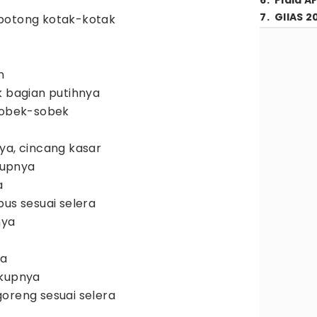
6
.
Piala A
7
.
GIIAS 2
potong kotak-kotak
n
k bagian putihnya
 sobek-sobek
ya, cincang kasar
kupnya
a
bus sesuai selera
nya
ya
ukupnya
oreng sesuai selera