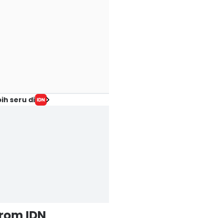
ih seru di
from IDN