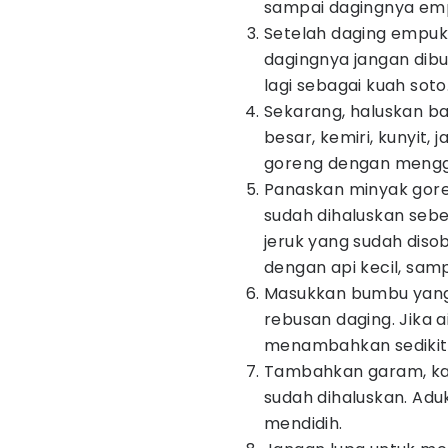
sampai dagingnya em
Setelah daging empuk, 
dagingnya jangan dib
lagi sebagai kuah soto
Sekarang, haluskan b
besar, kemiri, kunyit, 
goreng dengan mengg
Panaskan minyak gore
sudah dihaluskan seb
jeruk yang sudah diso
dengan api kecil, sa
Masukkan bumbu yang s
rebusan daging. Jika 
menambahkan sedikit a
Tambahkan garam, kal
sudah dihaluskan. Adu
mendidih.