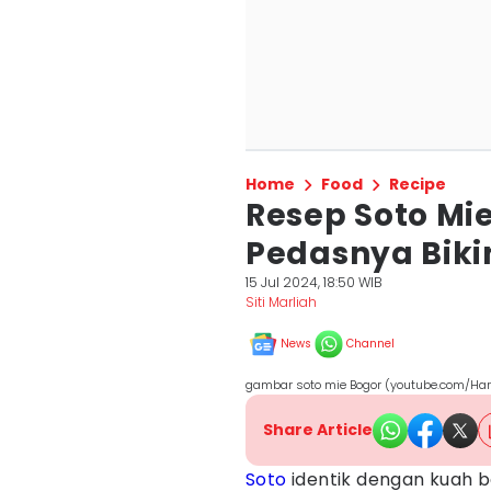
Home
Food
Recipe
Resep Soto Mi
Pedasnya Biki
15 Jul 2024, 18:50 WIB
Siti Marliah
News
Channel
gambar soto mie Bogor (youtube.com/Har
Share Article
Soto
identik dengan kuah be