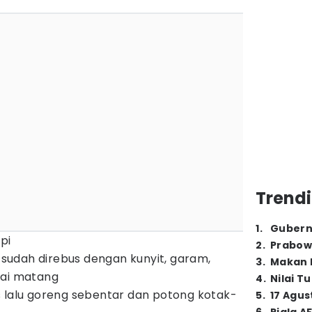
Trendi
1
.
Gubern
pi
2
.
Prabow
g sudah direbus dengan kunyit, garam,
3
.
Makan B
pai matang
4
.
Nilai T
 lalu goreng sebentar dan potong kotak-
5
.
17 Agus