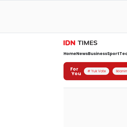
Home
News
Business
Sport
Te
For
# Yuk Vote
Iklanin
You