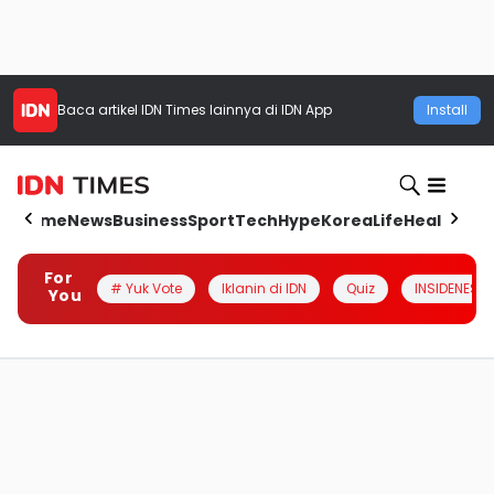
Baca artikel
IDN Times
lainnya di IDN App
Install
Home
News
Business
Sport
Tech
Hype
Korea
Life
Health
Aut
For
# Yuk Vote
Iklanin di IDN
Quiz
INSIDENESIA
You