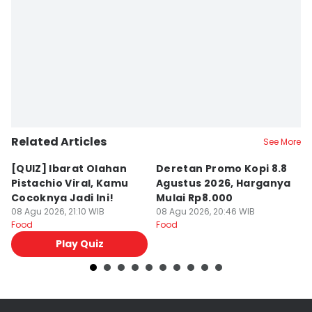
Related Articles
See More
[QUIZ] Ibarat Olahan
Deretan Promo Kopi 8.8
[Q
Pistachio Viral, Kamu
Agustus 2026, Harganya
C
Cocoknya Jadi Ini!
Mulai Rp8.000
C
08 Agu 2026, 21:10 WIB
08 Agu 2026, 20:46 WIB
08
Food
Food
Fo
Play Quiz