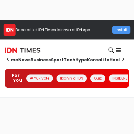
Baca artikel
IDN Times
lainnya di IDN App
Install
Home
News
Business
Sport
Tech
Hype
Korea
Life
Health
Aut
For
# Yuk Vote
Iklanin di IDN
Quiz
INSIDENESIA
You