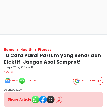
Home
Health
Fitness
10 Cara Pakai Parfum yang Benar dan
Efektif, Jangan Asal Semprot!
15 Apr 2019, 10:47 WIB
Yudha ‎
News
Channel
Add Us on Google
scienceabc.com
Share Article