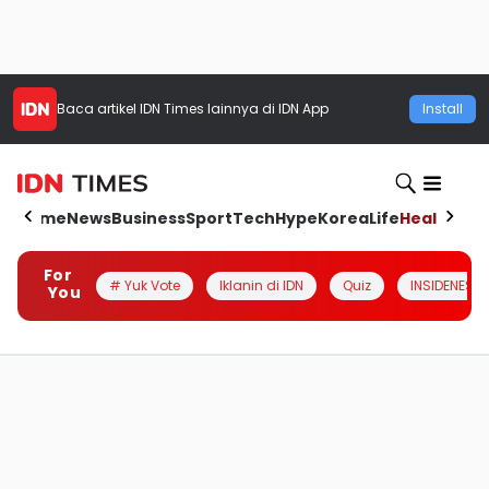
Baca artikel
IDN Times
lainnya di IDN App
Install
Home
News
Business
Sport
Tech
Hype
Korea
Life
Health
Aut
For
# Yuk Vote
Iklanin di IDN
Quiz
INSIDENESIA
You