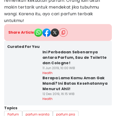
remehkan kekuatan parfum. Orang lain akan
makin tertarik untuk mendekat jika tubuhmu
wangi. Karena itu, ayo cari parfum terbaik
untukmu!
Share Article
Curated For You
Ini Perbedaan Sebenarnya
antara Parfum, Eau de Toilette
dan Cologne!
11 Jun 2019, 10:00 WIB
Health
Berapa Lama Kamu Aman Gak
Mandi? Ini Batas Kesehatannya
Menurut Ahli!
12 Des 2019, 16:15 WIB
Health
Topics
Parfum
parfum wanita
parfum pria