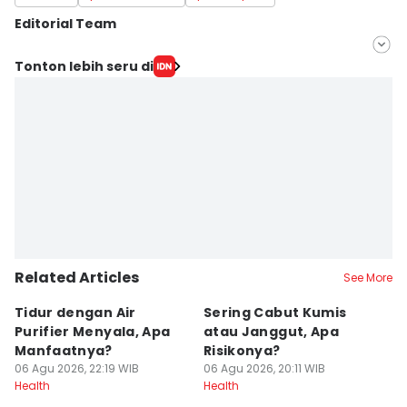
Editorial Team
Editor
Tonton lebih seru di
Bayu D. Wicaksono
Editor
Yudha ‎
Related Articles
See More
Tidur dengan Air
Sering Cabut Kumis
S
Purifier Menyala, Apa
atau Janggut, Apa
B
Manfaatnya?
Risikonya?
A
06 Agu 2026, 22:19 WIB
06 Agu 2026, 20:11 WIB
06
Health
Health
He