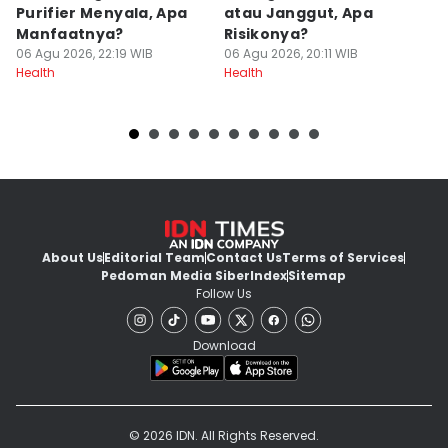
Purifier Menyala, Apa
atau Janggut, Apa
B
Manfaatnya?
Risikonya?
A
06 Agu 2026, 22:19 WIB
06 Agu 2026, 20:11 WIB
06
Health
Health
He
About Us
Editorial Team
Contact Us
Terms of Services
Pedoman Media Siber
Index
Sitemap
Follow Us
Download
© 2026 IDN. All Rights Reserved.