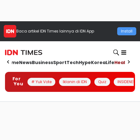
Baca artikel
IDN Times
lainnya di IDN App
Install
Home
News
Business
Sport
Tech
Hype
Korea
Life
Health
Aut
For
# Yuk Vote
Iklanin di IDN
Quiz
INSIDENESIA
You