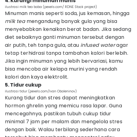
4. Kurangi minuman manis
ilustrasi milk tea boba (pexels.com/ RDNE Stock project)
Minuman manis seperti soda, jus kemasan, hingga
milk tea
mengandung banyak gula yang bisa
menyebabkan kenaikan berat badan. Jika sedang
diet sebaiknya ganti minuman tersebut dengan
air putih, teh tanpa gula, atau
infused water
agar
tetap terhidrasi tanpa tambahan kalori berlebih.
Jika ingin minuman yang lebih bervariasi, kamu
bisa mencoba air kelapa murini yang rendah
kalori dan kaya elektrolit.
5. Tidur cukup
ilustrasi tidur (pexels.com/Ivan Oboleninov)
Kurang tidur dan stres dapat meningkatkan
hormon ghrelin yang memicu rasa lapar. Guna
mencegahnya, pastikan tubuh cukup tidur
minimal 7 jam per malam dan mengelola stres
dengan baik. Walau terbilang sederhana cara