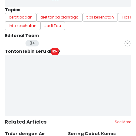
Topics
berat badan
diet tanpa olahraga
tips kesehatan
Tips Die
info kesehatan
Jadi Tau
Editorial Team
3+
Editor
Tonton lebih seru di
Sierra Citra
Editor
Lea Lyliana
Editor
Delvia Y Oktaviani
Editor
Diaz Atsila
Related Articles
See More
Tidur dengan Air
Sering Cabut Kumis
S