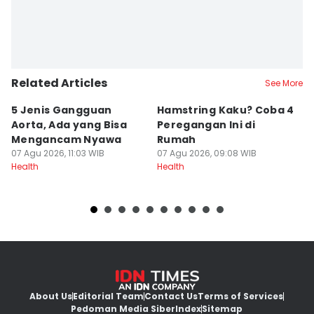
Related Articles
See More
5 Jenis Gangguan
Hamstring Kaku? Coba 4
M
Aorta, Ada yang Bisa
Peregangan Ini di
M
Mengancam Nyawa
Rumah
L
07 Agu 2026, 11:03 WIB
07 Agu 2026, 09:08 WIB
T
07
Health
Health
He
About Us
Editorial Team
Contact Us
Terms of Services
Pedoman Media Siber
Index
Sitemap