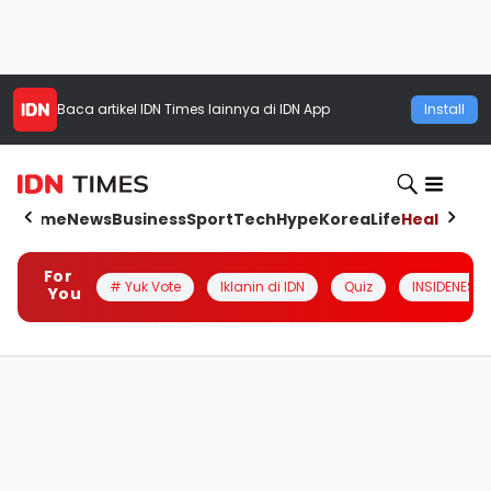
Baca artikel
IDN Times
lainnya di IDN App
Install
Home
News
Business
Sport
Tech
Hype
Korea
Life
Health
Aut
For
# Yuk Vote
Iklanin di IDN
Quiz
INSIDENESIA
You