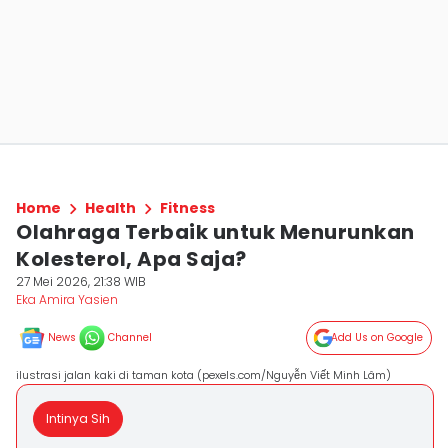
Home
Health
Fitness
Olahraga Terbaik untuk Menurunkan
Kolesterol, Apa Saja?
27 Mei 2026, 21:38 WIB
Eka Amira Yasien
News
Channel
Add Us on Google
ilustrasi jalan kaki di taman kota (pexels.com/Nguyễn Viết Minh Lâm)
Intinya Sih