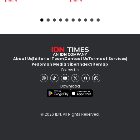
Health
Health
He
About Us
Editorial Team
Contact Us
Terms of Services
Pedoman Media Siber
Index
Sitemap
Follow Us
Download
© 2026 IDN. All Rights Reserved.