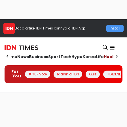
Baca artikel
IDN Times
lainnya di IDN App
Install
Home
News
Business
Sport
Tech
Hype
Korea
Life
Health
Aut
For
# Yuk Vote
Iklanin di IDN
Quiz
INSIDENESIA
You