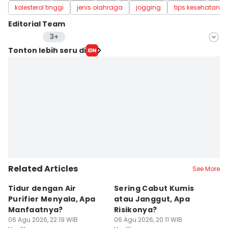
kolesterol tinggi
jenis olahraga
jogging
tips kesehatan
Editorial Team
3+
Editor
Tonton lebih seru di
Mayang Ulfah Narimanda
Editor
Nuruliar F
Editor
Eka Amira Yasien
Editor
Delvia Y Oktaviani
Related Articles
See More
Tidur dengan Air
Sering Cabut Kumis
S
Purifier Menyala, Apa
atau Janggut, Apa
B
Manfaatnya?
Risikonya?
A
06 Agu 2026, 22:19 WIB
06 Agu 2026, 20:11 WIB
06