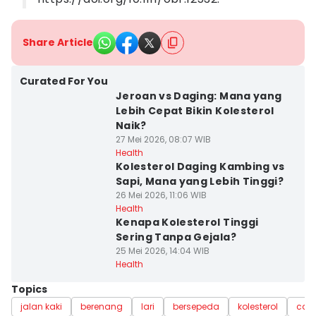
Share Article
Curated For You
Jeroan vs Daging: Mana yang
Lebih Cepat Bikin Kolesterol
Naik?
27 Mei 2026, 08:07 WIB
Health
Kolesterol Daging Kambing vs
Sapi, Mana yang Lebih Tinggi?
26 Mei 2026, 11:06 WIB
Health
Kenapa Kolesterol Tinggi
Sering Tanpa Gejala?
25 Mei 2026, 14:04 WIB
Health
Topics
jalan kaki
berenang
lari
bersepeda
kolesterol
cara