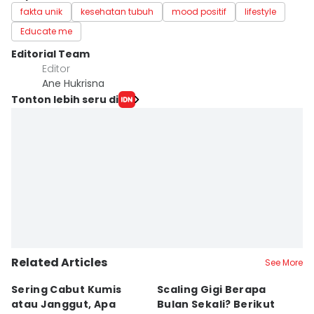
fakta unik
kesehatan tubuh
mood positif
lifestyle
Educate me
Editorial Team
Editor
Ane Hukrisna
Tonton lebih seru di
Related Articles
See More
Sering Cabut Kumis
Scaling Gigi Berapa
A
atau Janggut, Apa
Bulan Sekali? Berikut
T