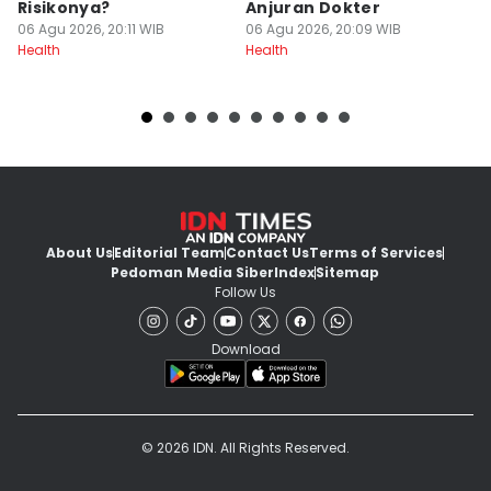
Risikonya?
Anjuran Dokter
D
06 Agu 2026, 20:11 WIB
06 Agu 2026, 20:09 WIB
06
Health
Health
He
About Us
Editorial Team
Contact Us
Terms of Services
Pedoman Media Siber
Index
Sitemap
Follow Us
Download
© 2026 IDN. All Rights Reserved.