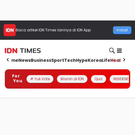
Baca artikel
IDN Times
lainnya di IDN App
Install
Home
News
Business
Sport
Tech
Hype
Korea
Life
Health
Aut
For
# Yuk Vote
Iklanin di IDN
Quiz
INSIDENESIA
You