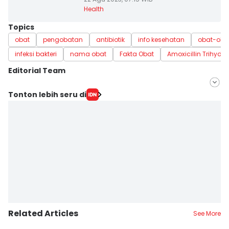
Health
Topics
obat
pengobatan
antibiotik
info kesehatan
obat-oba
infeksi bakteri
nama obat
Fakta Obat
Amoxicillin Trihydra
Editorial Team
Editor
Tonton lebih seru di
Nuruliar F
Editor
Delvia Y Oktaviani
Related Articles
See More