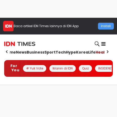
Baca artikel
IDN Times
lainnya di IDN App
Install
Home
News
Business
Sport
Tech
Hype
Korea
Life
Health
Aut
For
# Yuk Vote
Iklanin di IDN
Quiz
INSIDENESIA
You