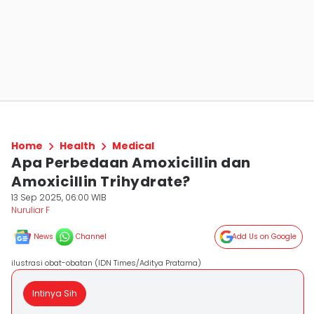
Home
Health
Medical
Apa Perbedaan Amoxicillin dan
Amoxicillin Trihydrate?
13 Sep 2025, 06:00 WIB
Nuruliar F
News
Channel
Add Us on Google
ilustrasi obat-obatan (IDN Times/Aditya Pratama)
Intinya Sih