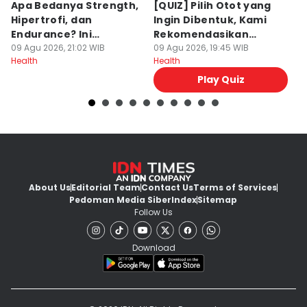
Apa Bedanya Strength,
[QUIZ] Pilih Otot yang
J
Hipertrofi, dan
Ingin Dibentuk, Kami
B
Endurance? Ini
Rekomendasikan
M
Penjelasannya
09 Agu 2026, 21:02 WIB
Latihannya
09 Agu 2026, 19:45 WIB
09
Health
Health
He
Play Quiz
About Us
Editorial Team
Contact Us
Terms of Services
Pedoman Media Siber
Index
Sitemap
Follow Us
Download