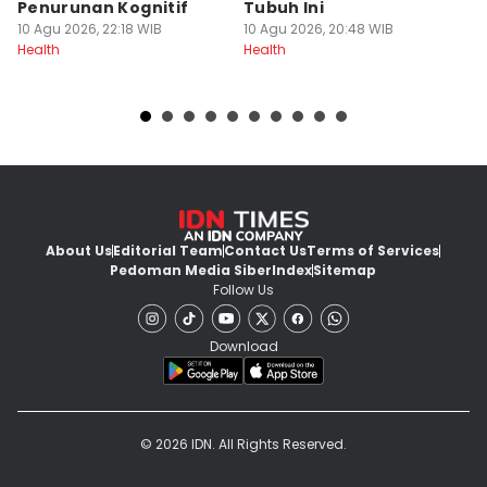
Penurunan Kognitif
Tubuh Ini
P
10 Agu 2026, 22:18 WIB
10 Agu 2026, 20:48 WIB
s
10
Health
Health
He
About Us
Editorial Team
Contact Us
Terms of Services
Pedoman Media Siber
Index
Sitemap
Follow Us
Download
© 2026 IDN. All Rights Reserved.