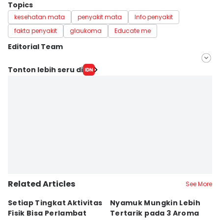
Topics
kesehatan mata
penyakit mata
Info penyakit
fakta penyakit
glaukoma
Educate me
Editorial Team
Editor
Tonton lebih seru di
Nuruliar F
Editor
Bayu Aditya Suryanto
Related Articles
See More
Setiap Tingkat Aktivitas
Nyamuk Mungkin Lebih
5
Fisik Bisa Perlambat
Tertarik pada 3 Aroma
M