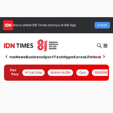
Baca artikel
IDN Times
lainnya di IDN App
Install
Home
News
Business
Sport
Tech
Hype
Korea
Life
Health
Aut
For
# Yuk Vote
Iklanin di IDN
Quiz
INSIDENESIA
You