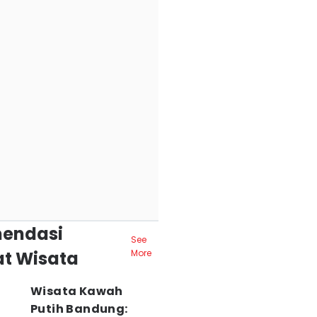
endasi
See
t Wisata
More
Wisata Kawah
Putih Bandung: