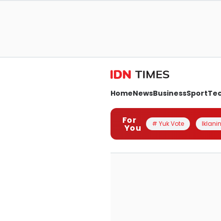
Home
News
Business
Sport
Te
For
# Yuk Vote
Iklanin
You