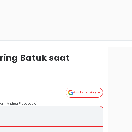
ring Batuk saat
Add Us on Google
.com/Andrea Piacquadio)