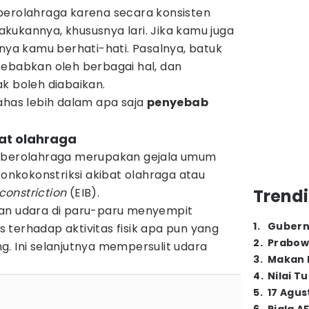
berolahraga karena secara konsisten
kukannya, khususnya lari. Jika kamu juga
knya kamu berhati-hati. Pasalnya, batuk
sebabkan oleh berbagai hal, dan
k boleh diabaikan.
ahas lebih dalam apa saja
penyebab
bat olahraga
h berolahraga merupakan gejala umum
ronkokonstriksi akibat olahraga atau
onstriction
(EIB).
Trendi
luran udara di paru-paru menyempit
1
.
Gubern
terhadap aktivitas fisik apa pun yang
2
.
Prabow
. Ini selanjutnya mempersulit udara
3
.
Makan B
4
.
Nilai T
5
.
17 Agus