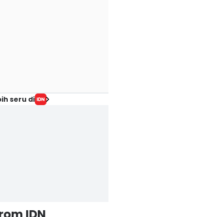
ih seru di
from IDN