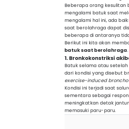
Beberapa orang kesulitan 
mengalami batuk saat mela
mengalami hal ini, ada bai
saat berolahraga dapat di
beberapa di antaranya tida
Berikut ini kita akan memb
batuk saat berolahraga
.
1. Bronkokonstriksi aki
Batuk selama atau setela
dari kondisi yang disebut b
exercise-induced bronchoc
Kondisi ini terjadi saat sa
sementara sebagai respons 
meningkatkan detak jantung
memasuki paru-paru.