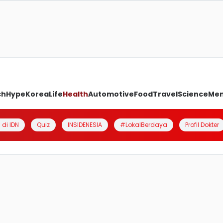
ch
Hype
Korea
Life
Health
Automotive
Food
Travel
Science
Me
 di IDN
Quiz
INSIDENESIA
#LokalBerdaya
Profil Dokter