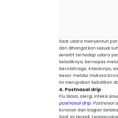
Saat udara menyentuh paru
dan dihangatkan sesuai su
sensitif terhadap udara ya
Sebaliknya, bernapas mela
berolahraga. Alasannya, 
besar melalui mukosa bron
Ini merupakan kebalikan dar
4. Postnasal drip
Flu biasa, alergi, infeksi s
postnasal drip
.
Postnasal d
konstan dari bagian belaka
Saat ini terjadi, tenggorok