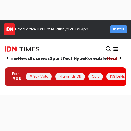
Baca artikel
IDN Times
lainnya di IDN App
Install
Home
News
Business
Sport
Tech
Hype
Korea
Life
Health
Aut
For
# Yuk Vote
Iklanin di IDN
Quiz
INSIDENESIA
You