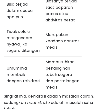
Biasanya terjadi
Bisa terjadi
saat paparan
dalam cuaca
panas atau
apa pun
aktivitas berat
Tidak selalu
Merupakan
mengancam
keadaan darurat
nyawa jika
medis
segera ditangani
Membutuhkan
Umumnya
pendinginan
membaik
tubuh segera
dengan rehidrasi
dan pertolongan
medis
Singkatnya, dehidrasi adalah masalah cairan,
sedangkan
heat stroke
adalah masalah suhu
tubuh.