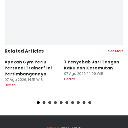
Related Articles
See More
Apakah Gym Perlu
7 Penyebab Jari Tangan
B
Personal Trainer? Ini
Kaku dan Kesemutan
M
Pertimbangannya
07 Agu 2026, 14:09 WIB
K
Health
07 Agu 2026, 14:15 WIB
M
07
Health
He