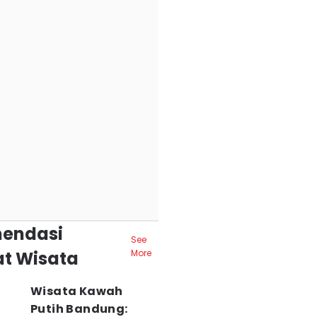
endasi
See
t Wisata
More
Wisata Kawah
Putih Bandung: