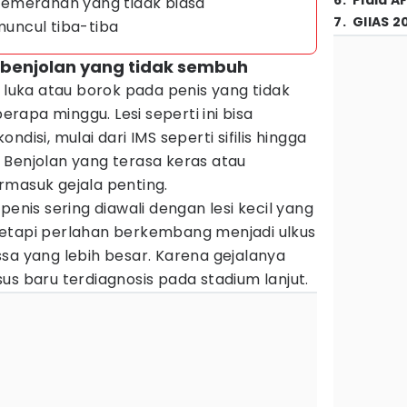
6
.
Piala A
emerahan yang tidak biasa
7
.
GIIAS 2
 muncul tiba-tiba
au benjolan yang tidak sembuh
a luka atau borok pada penis yang tidak
apa minggu. Lesi seperti ini bisa
disi, mulai dari IMS seperti sifilis hingga
 Benjolan yang terasa keras atau
rmasuk gejala penting.
penis sering diawali dengan lesi kecil yang
etapi perlahan berkembang menjadi ulkus
sa yang lebih besar. Karena gejalanya
us baru terdiagnosis pada stadium lanjut.