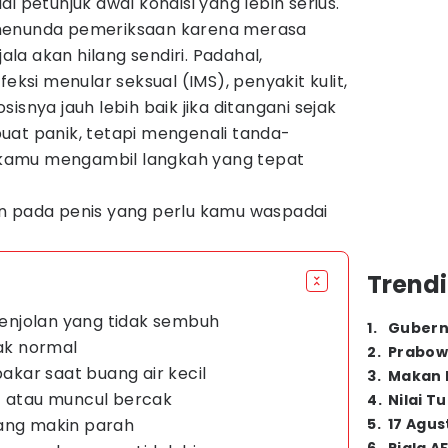
i petunjuk awal kondisi yang lebih serius.
menunda pemeriksaan karena merasa
a akan hilang sendiri. Padahal,
feksi menular seksual (IMS), penyakit kulit,
isnya jauh lebih baik jika ditangani sejak
uat panik, tetapi mengenali tanda-
kamu mengambil langkah yang tepat
n pada penis yang perlu kamu waspadai
Trendi
 benjolan yang tidak sembuh
1
.
Gubern
dak normal
2
.
Prabow
bakar saat buang air kecil
3
.
Makan B
t atau muncul bercak
4
.
Nilai T
yang makin parah
5
.
17 Agus