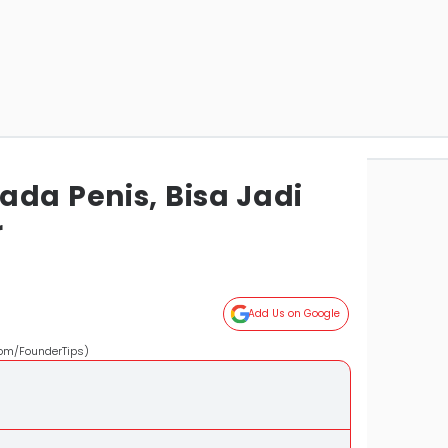
da Penis, Bisa Jadi
r
Add Us on Google
com/FounderTips)