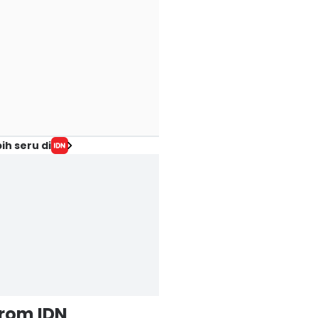
ih seru di
from IDN