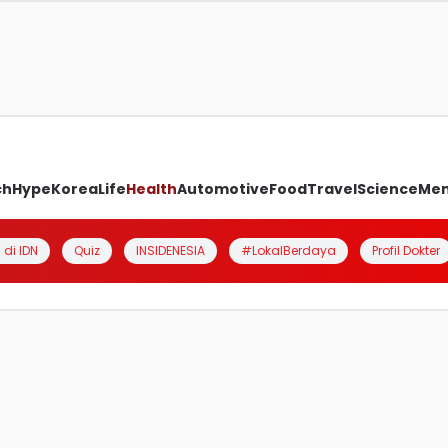
ch
Hype
Korea
Life
Health
Automotive
Food
Travel
Science
Me
 di IDN
Quiz
INSIDENESIA
#LokalBerdaya
Profil Dokter