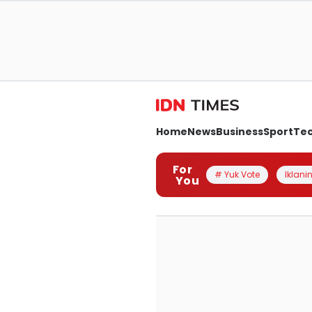
Home
News
Business
Sport
Te
For
# Yuk Vote
Iklanin
You