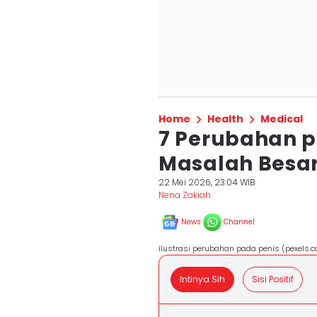
Home
Health
Medical
7 Perubahan pa
Masalah Besa
22 Mei 2026, 23:04 WIB
Nena Zakiah
News
Channel
ilustrasi perubahan pada penis (pexels.
Intinya Sih
Sisi Positif