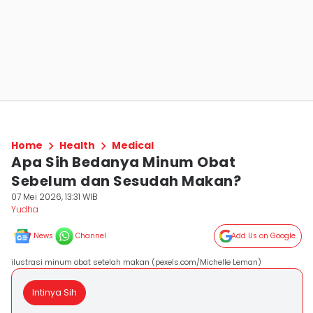
Home
Health
Medical
Apa Sih Bedanya Minum Obat
Sebelum dan Sesudah Makan?
07 Mei 2026, 13:31 WIB
Yudha ‎
News
Channel
Add Us on Google
ilustrasi minum obat setelah makan (pexels.com/Michelle Leman)
Intinya Sih