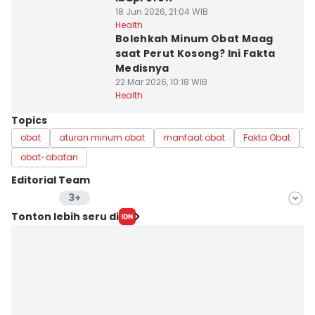
18 Jun 2026, 21:04 WIB
Health
Bolehkah Minum Obat Maag
saat Perut Kosong? Ini Fakta
Medisnya
22 Mar 2026, 10:18 WIB
Health
Topics
obat
aturan minum obat
manfaat obat
Fakta Obat
i
obat-obatan
Editorial Team
3+
Editor
Tonton lebih seru di
Bayu D. Wicaksono
Editor
Nuruliar F
Editor
Yudha ‎