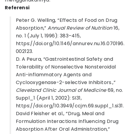
Referensi
Peter G. Welling, “Effects of Food on Drug
Absorption,”
Annual Review of Nutrition
16,
no. 1 (July 1, 1996): 383–415,
https://doi.org/10.1146/annurev.nu.16.070196.
002123.
D. A Peura, “Gastrointestinal Safety and
Tolerability of Nonselective Nonsteroidal
Anti-inflammatory Agents and
Cyclooxygenase-2-selective Inhibitors.,”
Cleveland Clinic Journal of Medicine
69, no.
Suppl_1 (April 1, 2002): SI31,
https://doi.org/10.3949/ccjm.69.suppl_1.si31.
David Fleisher et al., “Drug, Meal and
Formulation Interactions Influencing Drug
Absorption After Oral Administration,”