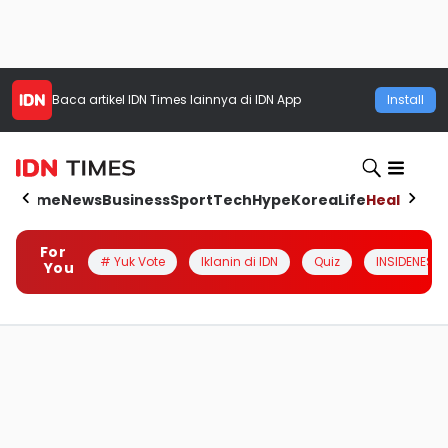
Baca artikel
IDN Times
lainnya di IDN App
Install
Home
News
Business
Sport
Tech
Hype
Korea
Life
Health
Aut
For
# Yuk Vote
Iklanin di IDN
Quiz
INSIDENESIA
You