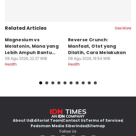
Related Articles
See More
Magnesium vs
Reverse Crunch:
B
Melatonin, Mana yang
Manfaat, Otot yang
M
Lebih Ampuh Bantu
Dilatih, Cara Melakukan
I
Tidur?
08 Agu 2026, 22:27 WIB
08 Agu 2026, 19:54 WIB
08
Health
Health
He
About Us
Editorial Team
Contact Us
Terms of Services
Pedoman Media Siber
Index
Sitemap
Follow Us