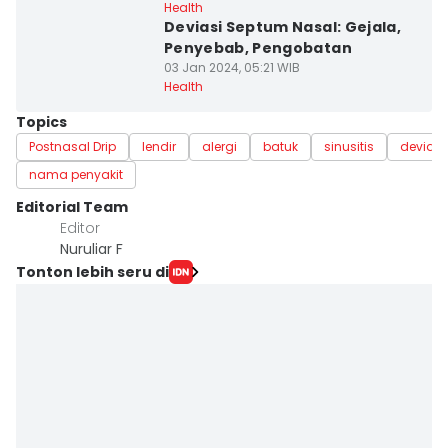
Health
Deviasi Septum Nasal: Gejala,
Penyebab, Pengobatan
03 Jan 2024, 05:21 WIB
Health
Topics
Postnasal Drip
lendir
alergi
batuk
sinusitis
deviasi
nama penyakit
Editorial Team
Editor
Nuruliar F
Tonton lebih seru di