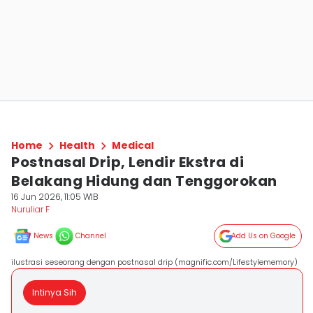
Home
Health
Medical
Postnasal Drip, Lendir Ekstra di
Belakang Hidung dan Tenggorokan
16 Jun 2026, 11:05 WIB
Nuruliar F
News
Channel
Add Us on Google
ilustrasi seseorang dengan postnasal drip (magnific.com/Lifestylememory)
Intinya Sih