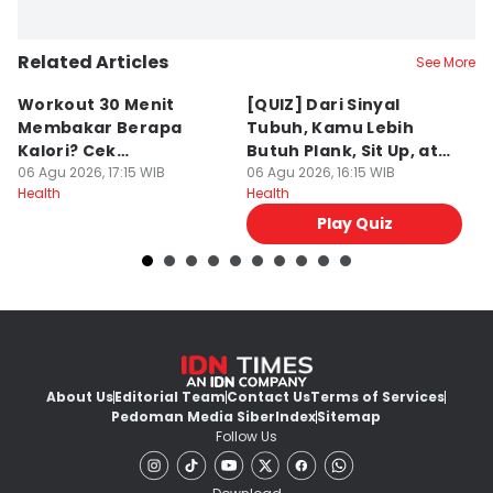
Related Articles
See More
Workout 30 Menit
[QUIZ] Dari Sinyal
S
Membakar Berapa
Tubuh, Kamu Lebih
A
Kalori? Cek
Butuh Plank, Sit Up, atau
K
Perbandingannya
06 Agu 2026, 17:15 WIB
Push Up?
06 Agu 2026, 16:15 WIB
06
Health
Health
He
Play Quiz
About Us
Editorial Team
Contact Us
Terms of Services
Pedoman Media Siber
Index
Sitemap
Follow Us