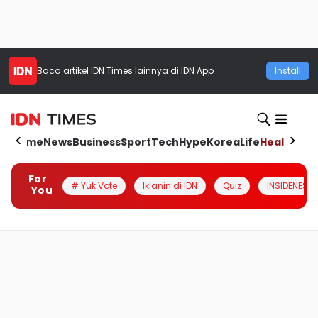
Baca artikel
IDN Times
lainnya di IDN App
Install
Home
News
Business
Sport
Tech
Hype
Korea
Life
Health
Aut
For
# Yuk Vote
Iklanin di IDN
Quiz
INSIDENESIA
You