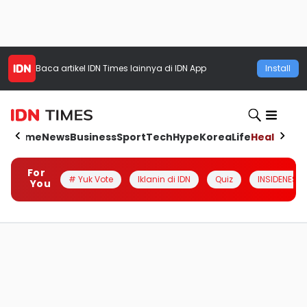
Baca artikel
IDN Times
lainnya di IDN App
Install
Home
News
Business
Sport
Tech
Hype
Korea
Life
Health
Aut
For
# Yuk Vote
Iklanin di IDN
Quiz
INSIDENESIA
You