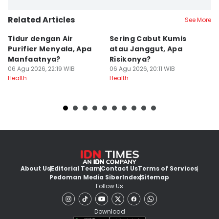
Related Articles
See More
Tidur dengan Air
Sering Cabut Kumis
S
Purifier Menyala, Apa
atau Janggut, Apa
B
Manfaatnya?
Risikonya?
A
06 Agu 2026, 22:19 WIB
06 Agu 2026, 20:11 WIB
06
Health
Health
He
About Us
Editorial Team
Contact Us
Terms of Services
Pedoman Media Siber
Index
Sitemap
Follow Us
Download