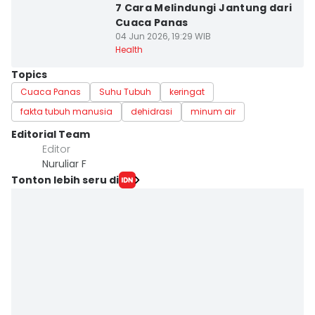
7 Cara Melindungi Jantung dari
Cuaca Panas
04 Jun 2026, 19:29 WIB
Health
Topics
Cuaca Panas
Suhu Tubuh
keringat
fakta tubuh manusia
dehidrasi
minum air
Editorial Team
Editor
Nuruliar F
Tonton lebih seru di