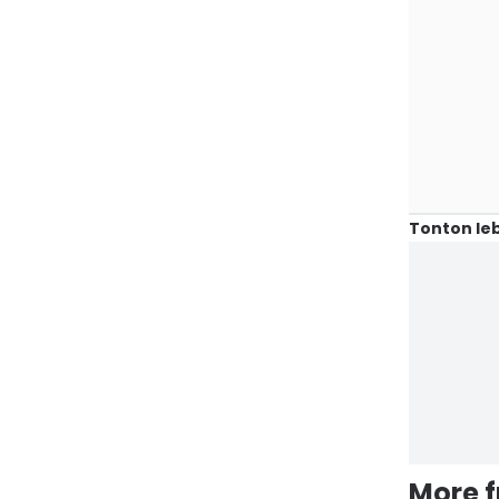
Tonton leb
More 