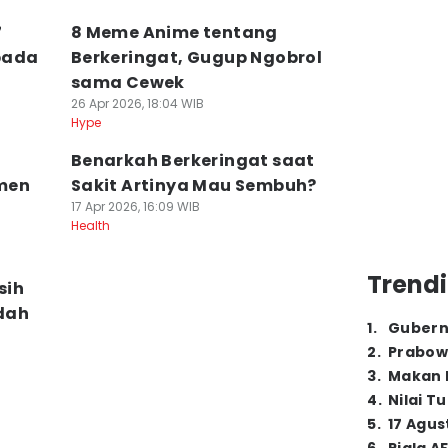
7
8 Meme Anime tentang
pada
Berkeringat, Gugup Ngobrol
sama Cewek
26 Apr 2026, 18:04 WIB
Hype
Benarkah Berkeringat saat
men
Sakit Artinya Mau Sembuh?
17 Apr 2026, 16:09 WIB
Health
Trendi
sih
dah
1
.
Gubern
2
.
Prabow
3
.
Makan B
4
.
Nilai T
5
.
17 Agus