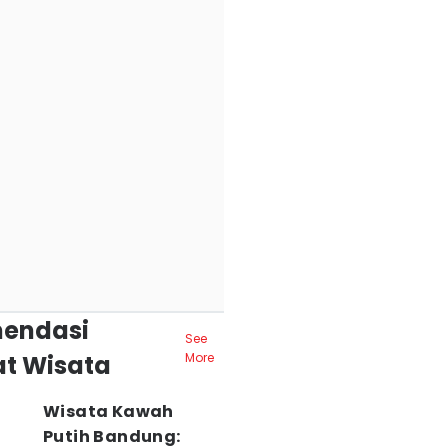
endasi
See
t Wisata
More
Wisata Kawah
Putih Bandung: