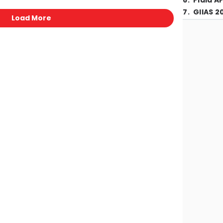
6
.
Piala A
7
.
GIIAS 2
Load More