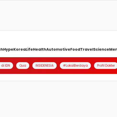
ch
Hype
Korea
Life
Health
Automotive
Food
Travel
Science
Me
 di IDN
Quiz
INSIDENESIA
#LokalBerdaya
Profil Dokter