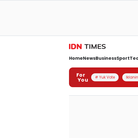
Home
News
Business
Sport
Te
For
# Yuk Vote
Iklanin
You