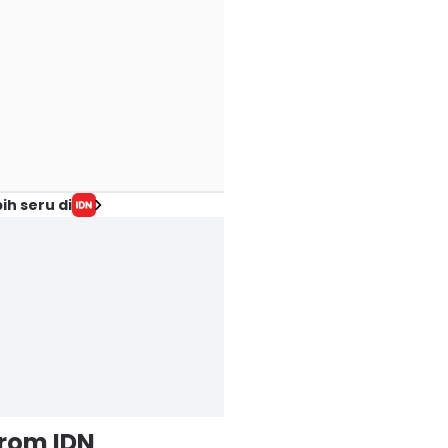
ih seru di
from IDN