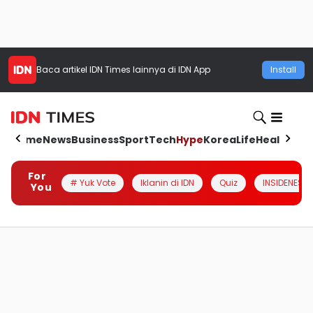
Baca artikel
IDN Times
lainnya di IDN App
Install
Home
News
Business
Sport
Tech
Hype
Korea
Life
Health
Aut
For
# Yuk Vote
Iklanin di IDN
Quiz
INSIDENESIA
You