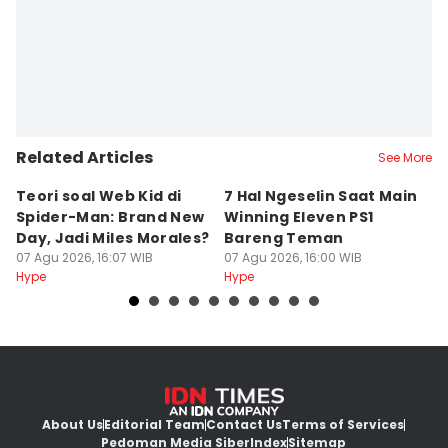
Related Articles
See More
Teori soal Web Kid di
7 Hal Ngeselin Saat Main
8
Spider-Man: Brand New
Winning Eleven PS1
H
Day, Jadi Miles Morales?
Bareng Teman
B
07 Agu 2026, 16:07 WIB
07 Agu 2026, 16:00 WIB
P
07
Hype
Hype
Hy
About Us
Editorial Team
Contact Us
Terms of Services
Pedoman Media Siber
Index
Sitemap