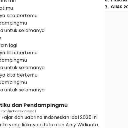
6
.
Piala A
apuskan
7
.
GIIAS 2
hatimu
ya kita bertemu
pedampingmu
aga untuk selamanya
n
ain lagi
ya kita bertemu
pedampingmu
aga untuk selamanya
ya kita bertemu
pedampingmu
aga untuk selamanya
Hatiku dan Pendampingmu
m.com/indonesianidolid)
Fajar dan Sabrina Indonesian Idol 2025 ini
to yang liriknya ditulis oleh Arsy Widianto.