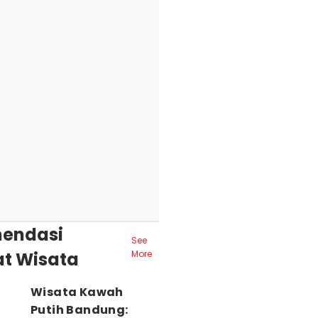
endasi
See
t Wisata
More
Wisata Kawah
Putih Bandung: