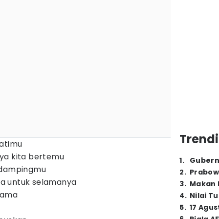
Trendi
hatimu
ya kita bertemu
1
.
Gubern
pedampingmu
2
.
Prabow
aga untuk selamanya
3
.
Makan B
sama
4
.
Nilai T
5
.
17 Agus