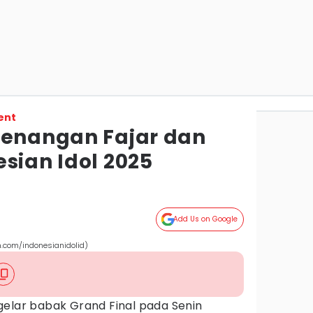
ent
menangan Fajar dan
sian Idol 2025
Add Us on Google
m.com/indonesianidolid)
lar babak Grand Final pada Senin