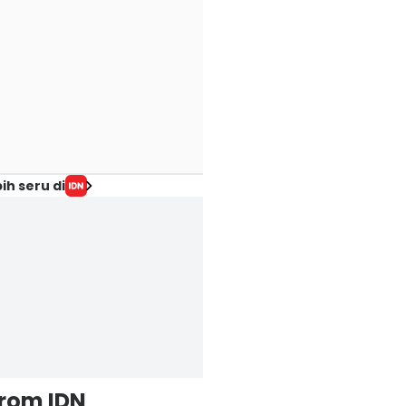
ih seru di
from IDN