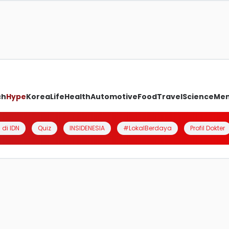
ch
Hype
Korea
Life
Health
Automotive
Food
Travel
Science
Me
 di IDN
Quiz
INSIDENESIA
#LokalBerdaya
Profil Dokter