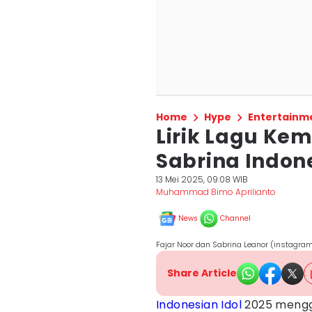
Home
Hype
Entertainm
Lirik Lagu Ke
Sabrina Indone
13 Mei 2025, 09:08 WIB
Muhammad Bimo Aprilianto
News
Channel
Fajar Noor dan Sabrina Leanor (instagra
Share Article
Indonesian Idol
2025 mengge