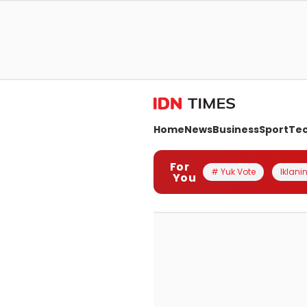
Home
News
Business
Sport
Te
For
# Yuk Vote
Iklanin
You