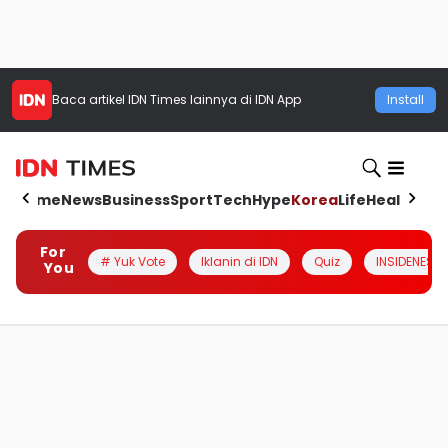
Baca artikel
IDN Times
lainnya di IDN App
Install
Home
News
Business
Sport
Tech
Hype
Korea
Life
Health
Aut
For
# Yuk Vote
Iklanin di IDN
Quiz
INSIDENESIA
You