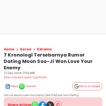
Home
Korea
Kdrama
7 Kronologi Tersebarnya Rumor
Dating Moon Soo-Ji Won Love Your
Enemy
27 Des 2024, 17:59 WIB
Dewi maulani sekar suprihatin
News
Channel
Add Us on Google
still cut drama Love Your Enemy (dok.TvN/Love Your Enemy)
Share Article