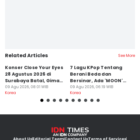
Related Articles
See More
⁠Konser Close Your Eyes
7 Lagu KPop Tentang
Li
28 Agustus 2026 di
Berani Beda dan
J
Surabaya Batal, Gimana
Bersinar, Ada 'MOON'
O
Jakarta?
09 Agu 2026, 08:01 WIB
BABYMONSTER
09 Agu 2026, 06:19 WIB
09
Korea
Korea
Ko
About Us
Editorial Team
Contact Us
Terms of Services