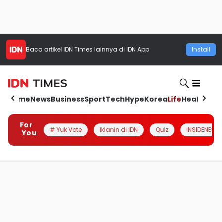
Baca artikel
IDN Times
lainnya di IDN App
Install
Home
News
Business
Sport
Tech
Hype
Korea
Life
Health
Aut
For
# Yuk Vote
Iklanin di IDN
Quiz
INSIDENESIA
You