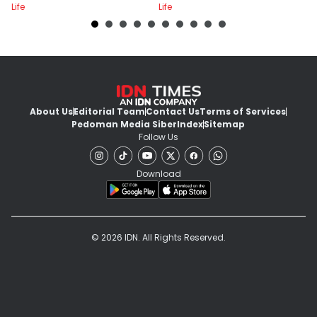
Life
Life
Lif
About Us
Editorial Team
Contact Us
Terms of Services
Pedoman Media Siber
Index
Sitemap
Follow Us
Download
© 2026 IDN. All Rights Reserved.