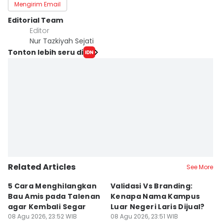
Mengirim Email
Editorial Team
Editor
Nur Tazkiyah Sejati
Tonton lebih seru di
Related Articles
See More
5 Cara Menghilangkan
Validasi Vs Branding:
6
Bau Amis pada Talenan
Kenapa Nama Kampus
F
agar Kembali Segar
Luar Negeri Laris Dijual?
T
08 Agu 2026, 23:52 WIB
08 Agu 2026, 23:51 WIB
M
08