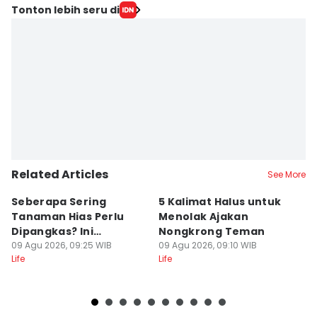
Tonton lebih seru di
Related Articles
See More
Seberapa Sering
5 Kalimat Halus untuk
5
Tanaman Hias Perlu
Menolak Ajakan
M
Dipangkas? Ini
Nongkrong Teman
P
Jawabannya!
09 Agu 2026, 09:25 WIB
09 Agu 2026, 09:10 WIB
O
09
Life
Life
Lif