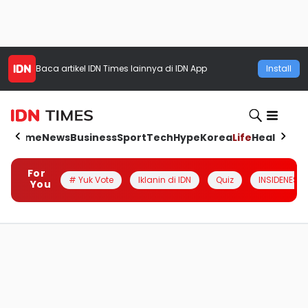
Baca artikel
IDN Times
lainnya di IDN App
Install
Home
News
Business
Sport
Tech
Hype
Korea
Life
Health
Aut
For
# Yuk Vote
Iklanin di IDN
Quiz
INSIDENESIA
You