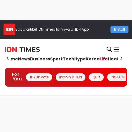
Baca artikel
IDN Times
lainnya di IDN App
Install
Home
News
Business
Sport
Tech
Hype
Korea
Life
Health
Aut
For
# Yuk Vote
Iklanin di IDN
Quiz
INSIDENESIA
You