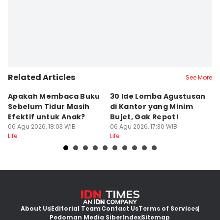
Related Articles
See More
Apakah Membaca Buku
30 Ide Lomba Agustusan
G
Sebelum Tidur Masih
di Kantor yang Minim
Tu
Efektif untuk Anak?
Bujet, Gak Repot!
k
06 Agu 2026, 18:03 WIB
06 Agu 2026, 17:30 WIB
B
06
Life
Life
Lif
About Us
Editorial Team
Contact Us
Terms of Services
Pedoman Media Siber
Index
Sitemap