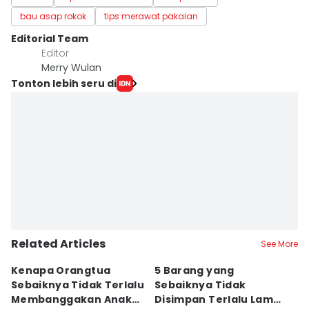
bau asap rokok
tips merawat pakaian
Editorial Team
Editor
Merry Wulan
Tonton lebih seru di
Related Articles
See More
Kenapa Orangtua
5 Barang yang
5
Sebaiknya Tidak Terlalu
Sebaiknya Tidak
M
Membanggakan Anak?
Disimpan Terlalu Lama
M