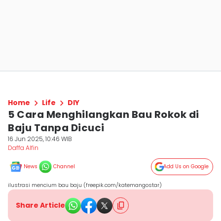
Home
Life
DIY
5 Cara Menghilangkan Bau Rokok di
Baju Tanpa Dicuci
16 Jun 2025, 10:46 WIB
Daffa Alfin
News
Channel
Add Us on Google
ilustrasi mencium bau baju (freepik.com/katemangostar)
Share Article