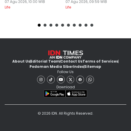
Terbebani
07 Agu 2026, 10:00 WIB
di Dompet
07 Agu 2026, 09:59 WIB
07
Life
Life
Lif
About Us
Editorial Team
Contact Us
Terms of Services
Pedoman Media Siber
Index
Sitemap
Follow Us
Download
© 2026 IDN. All Rights Reserved.