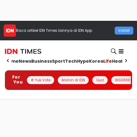
Baca artikel
IDN Times
lainnya di IDN App
Install
Home
News
Business
Sport
Tech
Hype
Korea
Life
Health
Aut
For
# Yuk Vote
Iklanin di IDN
Quiz
INSIDENESIA
You