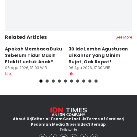
Related Articles
See More
Apakah Membaca Buku
30 Ide Lomba Agustusan
G
Sebelum Tidur Masih
di Kantor yang Minim
Tu
Efektif untuk Anak?
Bujet, Gak Repot!
k
06 Agu 2026, 18:03 WIB
06 Agu 2026, 17:30 WIB
B
06
Life
Life
Lif
About Us
Editorial Team
Contact Us
Terms of Services
Pedoman Media Siber
Index
Sitemap
Follow Us