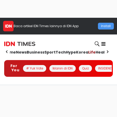
Baca artikel
IDN Times
lainnya di IDN App
Install
Home
News
Business
Sport
Tech
Hype
Korea
Life
Health
Aut
For
# Yuk Vote
Iklanin di IDN
Quiz
INSIDENESIA
You