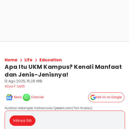
Home
Life
Education
Apa Itu UKM Kampus? Kenali Manfaat
dan Jenis-Jenisnya!
13 Agu 2025, 15:28 WIB
Aliya F. Izetti
News
Channel
Add Us on Google
Ilustrasi kelompok mahasiswa (pexels.com/Yan Krukau)
Intinya Sih