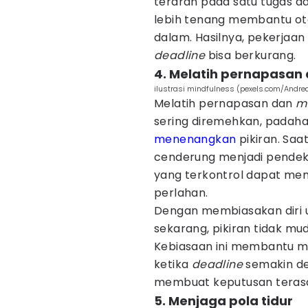
terarah pada satu tugas da
lebih tenang membantu o
dalam. Hasilnya, pekerjaan 
deadline
bisa berkurang.
4. Melatih pernapasan
ilustrasi mindfulness (pexels.com/Andre
Melatih pernapasan dan
m
sering diremehkan, padaha
menenangkan
pikiran. Saa
cenderung menjadi pendek 
yang terkontrol dapat m
perlahan.
Dengan membiasakan diri 
sekarang, pikiran tidak mu
Kebiasaan ini membantu m
ketika
deadline
semakin dek
membuat keputusan terasa 
5. Menjaga pola tidur