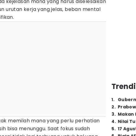
a kejelasan mana yang harus diselesaikan
n urutan kerja yang jelas, beban mental
fikan.
Trendi
1
.
Gubern
2
.
Prabow
3
.
Makan B
tak memilah mana yang perlu perhatian
4
.
Nilai T
ih bisa menunggu. Saat fokus sudah
5
.
17 Agus