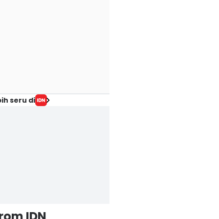
ih seru di
from IDN