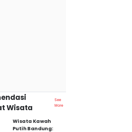
endasi
See
t Wisata
More
Wisata Kawah
Putih Bandung: