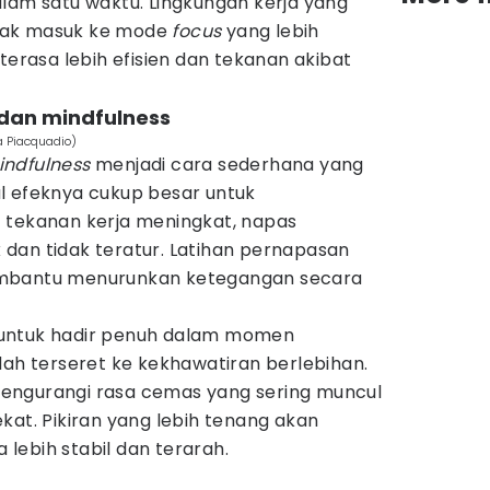
lam satu waktu. Lingkungan kerja yang
tak masuk ke mode
focus
yang lebih
terasa lebih efisien dan tekanan akibat
 dan mindfulness
a Piacquadio)
indfulness
menjadi cara sederhana yang
l efeknya cukup besar untuk
t tekanan kerja meningkat, napas
dan tidak teratur. Latihan pernapasan
embantu menurunkan ketegangan secara
untuk hadir penuh dalam momen
dah terseret ke kekhawatiran berlebihan.
engurangi rasa cemas yang sering muncul
at. Pikiran yang lebih tenang akan
lebih stabil dan terarah.