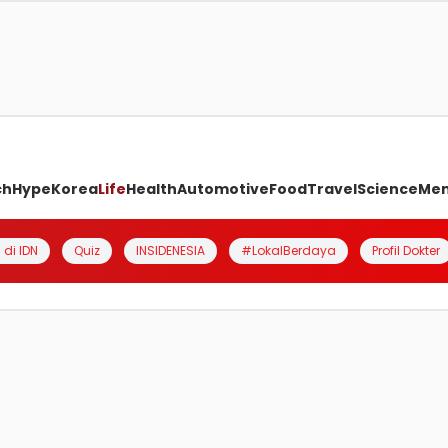
ch
Hype
Korea
Life
Health
Automotive
Food
Travel
Science
Me
 di IDN
Quiz
INSIDENESIA
#LokalBerdaya
Profil Dokter