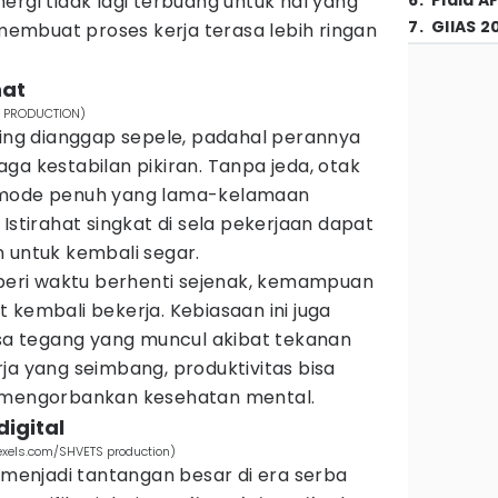
ergi tidak lagi terbuang untuk hal yang
6
.
Piala A
7
.
GIIAS 2
 membuat proses kerja terasa lebih ringan
hat
RT PRODUCTION)
ring dianggap sepele, padahal perannya
ga kestabilan pikiran. Tanpa jeda, otak
 mode penuh yang lama-kelamaan
Istirahat singkat di sela pekerjaan dapat
 untuk kembali segar.
iberi waktu berhenti sejenak, kemampuan
aat kembali bekerja. Kebiasaan ini juga
 tegang yang muncul akibat tekanan
rja yang seimbang, produktivitas bisa
s mengorbankan kesehatan mental.
digital
exels.com/SHVETS production)
l menjadi tantangan besar di era serba