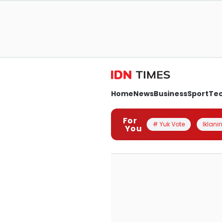
Home
News
Business
Sport
Te
For
# Yuk Vote
Iklanin
You