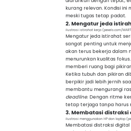
diarahkan dengan tepat, en
kurang relevan. Kondisi ini
meski tugas tetap padat.
2. Mengatur jeda istira
ilustrasi istirahat kerja (pexels.com/MA
Mengatur jeda istirahat se
sangat penting untuk menja
akan terus bekerja dalam
menurunkan kualitas fokus. 
memberi ruang bagi pikiran
Ketika tubuh dan pikiran d
berpikir jadi lebih jernih s
membantu mengurangi rasa
deadline
. Dengan ritme ke
tetap terjaga tanpa haru
3. Membatasi distraksi 
ilustrasi menggunakan HP dan laptop (p
Membatasi distraksi digita