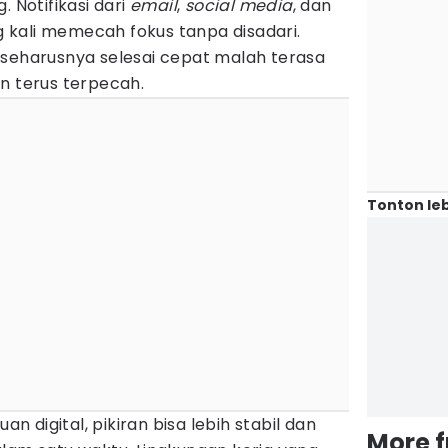
. Notifikasi dari
email
,
social media
, dan
ng kali memecah fokus tanpa disadari.
 seharusnya selesai cepat malah terasa
n terus terpecah.
Tonton leb
 digital, pikiran bisa lebih stabil dan
More 