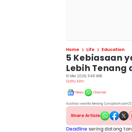
Home
Life
Education
5 Kebiasaan 
Lebih Tenang 
10 Mei 2026, 11:48 WIB
Daffa Alfin
News
Channel
ilustrasi wanita tenang (unsplash.com/Z
Share Article
Deadline
sering datang ta