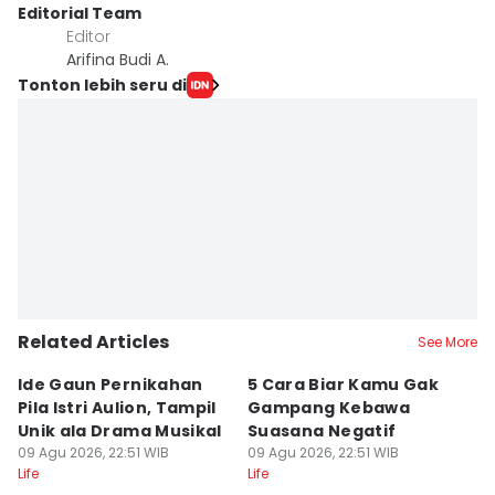
Editorial Team
Editor
Arifina Budi A.
Tonton lebih seru di
Related Articles
See More
Ide Gaun Pernikahan
5 Cara Biar Kamu Gak
5
Pila Istri Aulion, Tampil
Gampang Kebawa
D
Unik ala Drama Musikal
Suasana Negatif
P
09 Agu 2026, 22:51 WIB
09 Agu 2026, 22:51 WIB
I
09
Life
Life
Lif