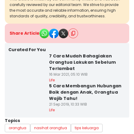
carefully reviewed by our editorial team. We strive to provide
the most accurate and reliable information, ensuring high
standards of quality, credibility, and trustworthiness.
Share Article
Curated For You
7 Cara Mudah Bahagiakan
Orangtua Lakukan Sebelum
Terlambat
16 Mar 2021, 05:10 WIB
Life
5 Cara Membangun Hubungan
Baik dengan Anak, Orangtua
Wajib Tahu!
21 Sep 2019, 10:33 WIB
Life
Topics
orangtua
nasihat orangtua
tips keluarga