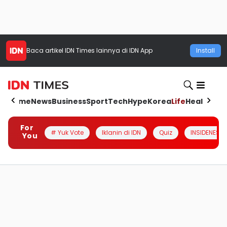
Baca artikel
IDN Times
lainnya di IDN App
Install
Home
News
Business
Sport
Tech
Hype
Korea
Life
Health
Aut
For
# Yuk Vote
Iklanin di IDN
Quiz
INSIDENESIA
You