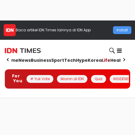
Baca artikel
IDN Times
lainnya di IDN App
Install
Home
News
Business
Sport
Tech
Hype
Korea
Life
Health
Aut
For
# Yuk Vote
Iklanin di IDN
Quiz
INSIDENESIA
You