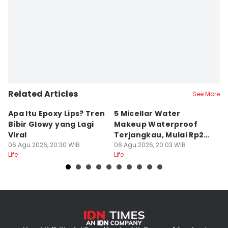
Related Articles
See More
Apa Itu Epoxy Lips? Tren
5 Micellar Water
5 
Bibir Glowy yang Lagi
Makeup Waterproof
K
Viral
Terjangkau, Mulai Rp20
C
06 Agu 2026, 20:30 WIB
Ribuan!
06 Agu 2026, 20:03 WIB
06
Life
Life
Lif