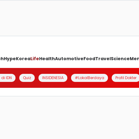
ch
Hype
Korea
Life
Health
Automotive
Food
Travel
Science
Me
 di IDN
Quiz
INSIDENESIA
#LokalBerdaya
Profil Dokter