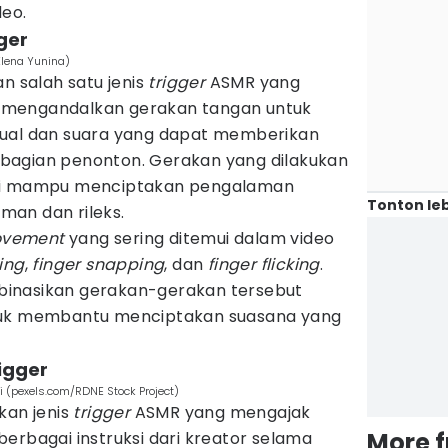
deo.
ger
Elena Yunina)
 salah satu jenis
trigger
ASMR yang
i mengandalkan gerakan tangan untuk
sual dan suara yang dapat memberikan
bagian penonton. Gerakan yang dilakukan
api mampu menciptakan pengalaman
Tonton leb
an dan rileks.
ovement
yang sering ditemui dalam video
ing
,
finger snapping
, dan
finger flicking
.
inasikan gerakan-gerakan tersebut
tuk membantu menciptakan suasana yang
rigger
 (pexels.com/RDNE Stock Project)
an jenis
trigger
ASMR yang mengajak
More 
erbagai instruksi dari kreator selama