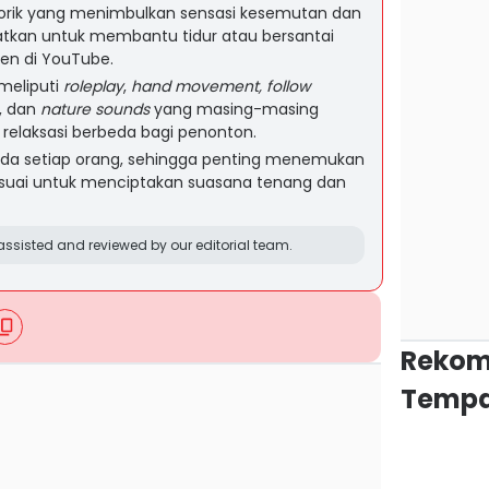
orik yang menimbulkan sensasi kesemutan dan
faatkan untuk membantu tidur atau bersantai
ten di YouTube.
meliputi
roleplay
,
hand movement, follow
, dan
nature sounds
yang masing-masing
elaksasi berbeda bagi penonton.
ada setiap orang, sehingga penting menemukan
esuai untuk menciptakan suasana tenang dan
ssisted and reviewed by our editorial team.
Rekom
Tempa