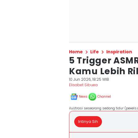
Home
Life
Inspiration
5 Trigger ASM
Kamu Lebih Ri
10 Jun 2026, 18:25 WIB
Elisabet Sibuea
News
Channel
ilustrasi seseorang sedang tidur (pexe
Intinya Sih