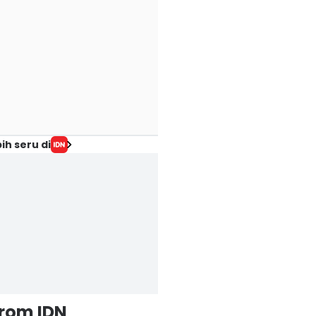
ih seru di
from IDN