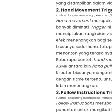
yang ditampilkan dalam vi
2. Hand Movement Trig
ilustrasi tangan seseorang (pexels.com/
Hand movement
merupakan
banyak diminati.
Trigger
in
menciptakan rangkaian vi
efek menenangkan bagi se
biasanya sederhana, tet
menonton yang terasa nyam
Beberapa contoh
hand m
ASMR antara lain
hand pull
Kreator biasanya mengomb
dengan ritme tertentu un
lebih menenangkan.
3. Follow Instructions T
ilustrasi seseorang memberikan instruksi
Follow Instructions
merupak
penonton untuk mengikuti b