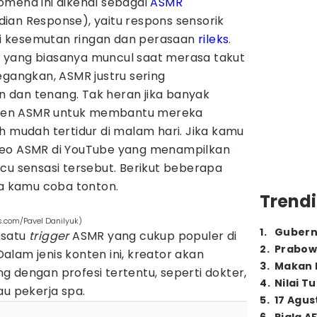
omena ini dikenal sebagai
ASMR
ian Response), yaitu respons sensorik
 kesemutan ringan dan perasaan
rileks
.
 yang biasanya muncul saat merasa takut
egangkan, ASMR justru sering
 dan tenang. Tak heran jika banyak
ten ASMR untuk membantu mereka
h mudah tertidur di malam hari. Jika kamu
deo ASMR di YouTube yang menampilkan
u sensasi tersebut. Berikut beberapa
a kamu coba tonton.
Trendi
s.com/Pavel Danilyuk)
1
.
Gubern
 satu
trigger
ASMR yang cukup populer di
2
.
Prabow
lam jenis konten ini, kreator akan
3
.
Makan B
 dengan profesi tertentu, seperti dokter,
4
.
Nilai T
au pekerja spa.
5
.
17 Agus