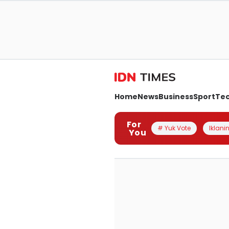
Home
News
Business
Sport
Te
For
# Yuk Vote
Iklanin
You