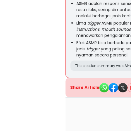
ASMR adalah respons sens
rasa rileks, sering diman
melalui berbagai jenis kon
Lima
trigger
ASMR populer 
instructions, mouth sounds
menawarkan pengalaman r
Efek ASMR bisa berbeda p
jenis
trigger
yang paling s
nyaman secara personal.
This section summary was AI-a
Share Article