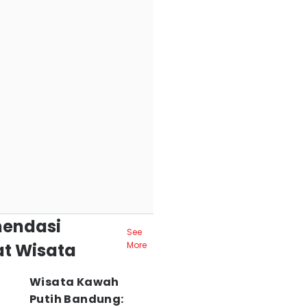
endasi
See
t Wisata
More
Wisata Kawah
Putih Bandung: