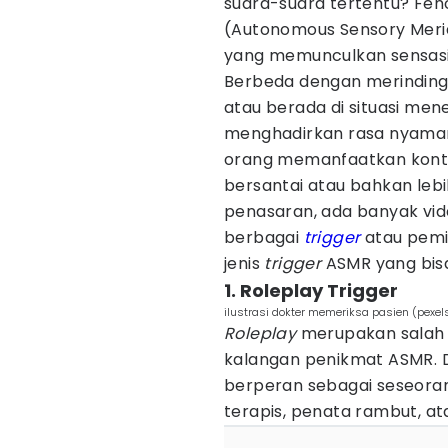
suara-suara tertentu? Fen
(Autonomous Sensory Merid
yang memunculkan sensasi
Berbeda dengan merinding
atau berada di situasi men
menghadirkan rasa nyaman
orang memanfaatkan kon
bersantai atau bahkan lebi
penasaran, ada banyak vi
berbagai
trigger
atau pemic
jenis
trigger
ASMR yang bis
1. Roleplay Trigger
ilustrasi dokter memeriksa pasien (pexel
Roleplay
merupakan salah
kalangan penikmat ASMR. Da
berperan sebagai seseorang
terapis, penata rambut, at