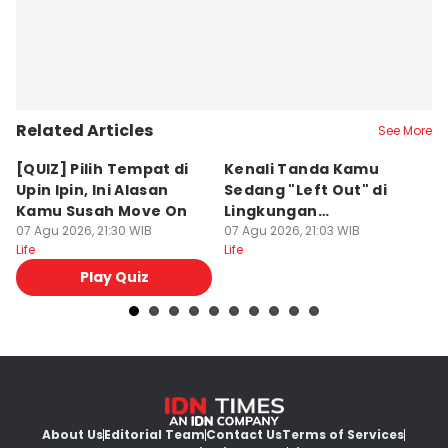
Related Articles
See More
[QUIZ] Pilih Tempat di
Kenali Tanda Kamu
[
Upin Ipin, Ini Alasan
Sedang "Left Out" di
S
Kamu Susah Move On
Lingkungan
T
07 Agu 2026, 21:30 WIB
Pertemanan
07 Agu 2026, 21:03 WIB
S
07
Life
Life
Lif
Play Quiz
About Us
Editorial Team
Contact Us
Terms of Services