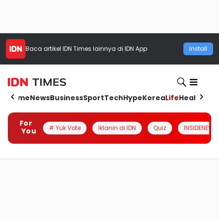
Baca artikel
IDN Times
lainnya di IDN App
Install
Home
News
Business
Sport
Tech
Hype
Korea
Life
Health
Aut
For
# Yuk Vote
Iklanin di IDN
Quiz
INSIDENESIA
You