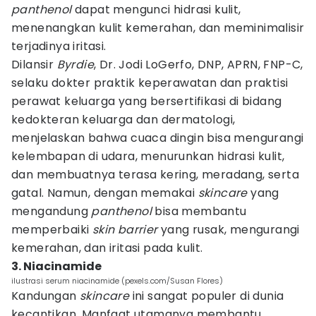
panthenol
dapat mengunci hidrasi kulit,
menenangkan kulit kemerahan, dan meminimalisir
terjadinya iritasi.
Dilansir
Byrdie
, Dr. Jodi LoGerfo, DNP, APRN, FNP-C,
selaku dokter praktik keperawatan dan praktisi
perawat keluarga yang bersertifikasi di bidang
kedokteran keluarga dan dermatologi,
menjelaskan bahwa cuaca dingin bisa mengurangi
kelembapan di udara, menurunkan hidrasi kulit,
dan membuatnya terasa kering, meradang, serta
gatal. Namun, dengan memakai
skincare
yang
mengandung
panthenol
bisa membantu
memperbaiki
skin barrier
yang rusak, mengurangi
kemerahan, dan iritasi pada kulit.
3. Niacinamide
ilustrasi serum niacinamide (pexels.com/Susan Flores)
Kandungan
skincare
ini sangat populer di dunia
kecantikan. Manfaat utamanya membantu