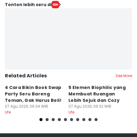
Tonton lebih seru di
Related Articles
See More
4 Cara Bikin Book Swap
5 Elemen Biophilic yang
5
Party Seru Bareng
Membuat Ruangan
B
Teman, Gak Harus Beli!
Lebih Sejuk dan Cozy
M
07 Agu 2026, 06:34 WIB
07 Agu 2026, 06:32 WIB
07
Life
Life
Lif