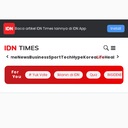
Baca artikel
IDN Times
lainnya di IDN App
Install
Home
News
Business
Sport
Tech
Hype
Korea
Life
Health
Aut
For
# Yuk Vote
Iklanin di IDN
Quiz
INSIDENESIA
You