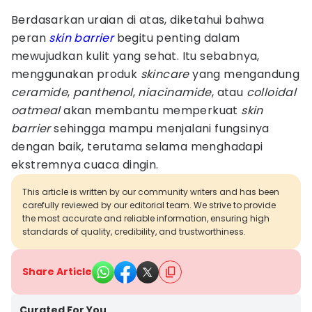
Berdasarkan uraian di atas, diketahui bahwa
peran
skin barrier
begitu penting dalam
mewujudkan kulit yang sehat. Itu sebabnya,
menggunakan produk
skincare
yang mengandung
ceramide
,
panthenol
,
niacinamide
, atau
colloidal
oatmeal
akan membantu memperkuat
skin
barrier
sehingga mampu menjalani fungsinya
dengan baik, terutama selama menghadapi
ekstremnya cuaca dingin.
This article is written by our community writers and has been
carefully reviewed by our editorial team. We strive to provide
the most accurate and reliable information, ensuring high
standards of quality, credibility, and trustworthiness.
Share Article
Curated For You