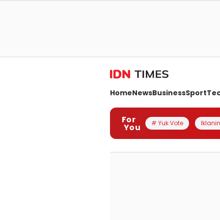
Home
News
Business
Sport
Te
For
# Yuk Vote
Iklanin
You