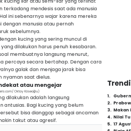
 kucing liar atau semi-liar yang terlihat
an terkadang mendesis saat ada manusia
al ini sebenarnya wajar karena mereka
si dengan manusia atau pernah
ruk sebelumnya.
dengan kucing yang sering muncul di
 yang dilakukan harus penuh kesabaran.
 soal membuatnya langsung menurut,
a percaya secara bertahap. Dengan cara
alnya galak dan menjaga jarak bisa
n nyaman saat dielus.
Trendi
ndekat atau mengejar
els.com/ Oktay Köseoğlu)
1
.
Gubern
ng dilakukan adalah langsung
2
.
Prabow
 antusias. Bagi kucing yang belum
3
.
Makan B
tersebut bisa dianggap sebagai ancaman
4
.
Nilai T
in takut atau agresif.
5
.
17 Agus