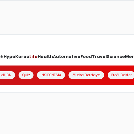
ch
Hype
Korea
Life
Health
Automotive
Food
Travel
Science
Me
 di IDN
Quiz
INSIDENESIA
#LokalBerdaya
Profil Dokter