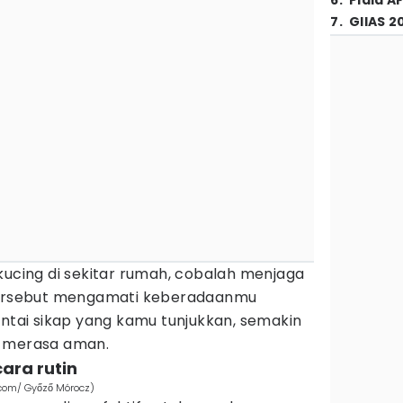
6
.
Piala A
7
.
GIIAS 2
kucing di sekitar rumah, cobalah menjaga
 tersebut mengamati keberadaanmu
antai sikap yang kamu tunjukkan, semakin
n merasa aman.
ara rutin
.com/ Győző Mórocz)