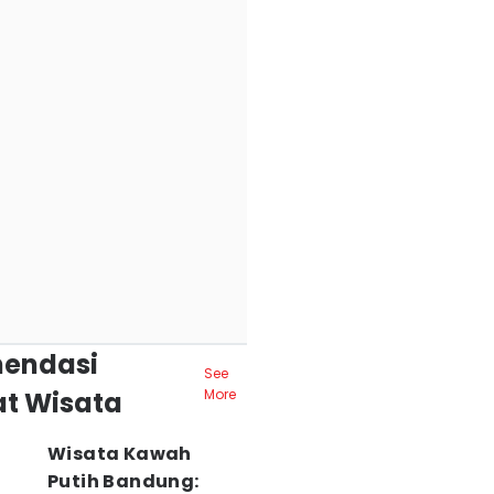
endasi
See
t Wisata
More
Wisata Kawah
Putih Bandung: