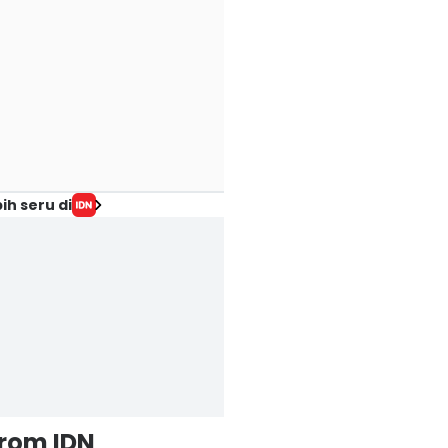
ih seru di
from IDN