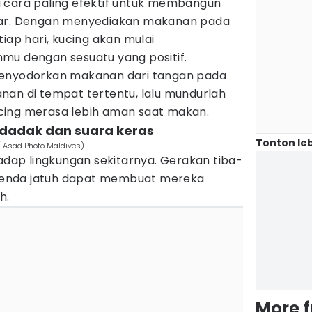
 cara paling efektif untuk membangun
iar. Dengan menyediakan makanan pada
iap hari, kucing akan mulai
mu dengan sesuatu yang positif.
menyodorkan makanan dari tangan pada
nan di tempat tertentu, lalu mundurlah
cing merasa lebih aman saat makan.
ndadak dan suara keras
Tonton leb
/ Asad Photo Maldives)
hadap lingkungan sekitarnya. Gerakan tiba-
a benda jatuh dapat membuat mereka
h.
More 