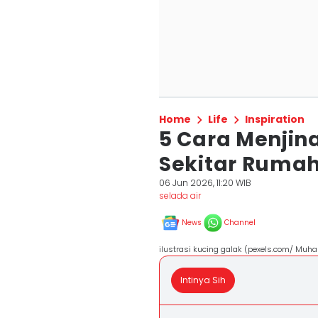
Home
Life
Inspiration
5 Cara Menjin
Sekitar Rumah
06 Jun 2026, 11:20 WIB
selada air
News
Channel
ilustrasi kucing galak (pexels.com/ M
Intinya Sih