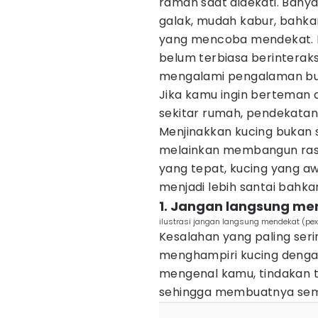
ramah saat didekati. Banyak
galak, mudah kabur, bahk
yang mencoba mendekat. H
belum terbiasa berinterak
mengalami pengalaman bu
Jika kamu ingin berteman 
sekitar rumah, pendekatan
Menjinakkan kucing bukan
melainkan membangun ras
yang tepat, kucing yang aw
menjadi lebih santai bahka
1. Jangan langsung me
ilustrasi jangan langsung mendekat (pex
Kesalahan yang paling seri
menghampiri kucing dengan
mengenal kamu, tindakan 
sehingga membuatnya semak