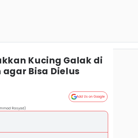
akkan Kucing Galak di
 agar Bisa Dielus
Add Us on Google
uhammad Rasyad)