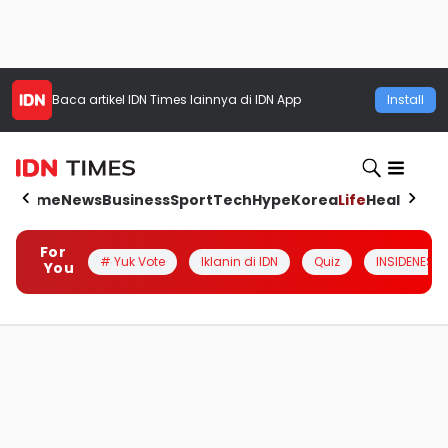
Baca artikel
IDN Times
lainnya di IDN App
Install
Home
News
Business
Sport
Tech
Hype
Korea
Life
Health
Aut
For
# Yuk Vote
Iklanin di IDN
Quiz
INSIDENESIA
You