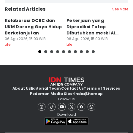
Related Articles
See More
Kolaborasi OCBC dan
Pekerjaan yang
7 
UKM Dorong Gaya Hidup
Diprediksi Tetap
k
Berkelanjutan
Dibutuhkan meski AI
I
06 Agu 2026, 15:03 WIB
Berkembang
06 Agu 2026, 15:00 WIB
06
Life
Life
Lif
About Us
Editorial Team
Contact Us
Terms of Services
Pedoman Media Siber
Index
Sitemap
Follow Us
Download