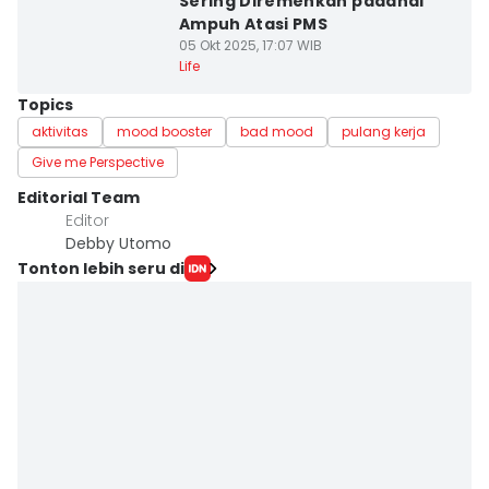
Sering Diremehkan padahal
Ampuh Atasi PMS
05 Okt 2025, 17:07 WIB
Life
Topics
aktivitas
mood booster
bad mood
pulang kerja
Give me Perspective
Editorial Team
Editor
Debby Utomo
Tonton lebih seru di