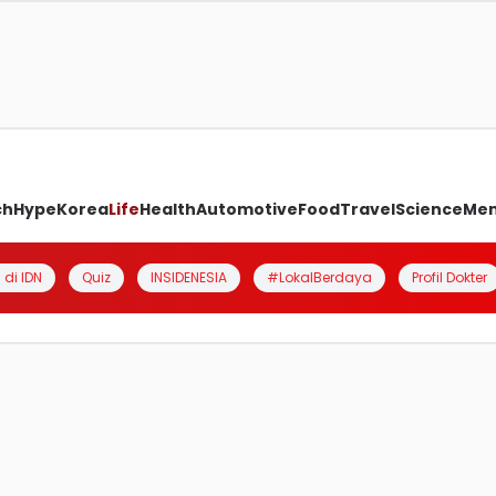
ch
Hype
Korea
Life
Health
Automotive
Food
Travel
Science
Me
 di IDN
Quiz
INSIDENESIA
#LokalBerdaya
Profil Dokter