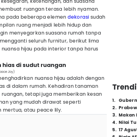
n kesegaran, ketenangan, dan suasana
 membuat ruangan terasa lebih nyaman.
ana pada beberapa elemen
dekorasi
sudah
ilan ruang menjadi lebih hidup dan
ngin menyegarkan suasana rumah tanpa
ngganti seluruh furnitur, berikut lima
uansa hijau pada interior tanpa harus
hias di sudut ruangan
pace Joy)
 menghadirkan nuansa hijau adalah dengan
Trendi
s di dalam rumah. Kehadiran tanaman
 ruangan, tetapi juga memberikan kesan
1
.
Gubern
aman yang mudah dirawat seperti
2
.
Prabow
h mertua, atau peace lily.
3
.
Makan B
4
.
Nilai T
5
.
17 Agus