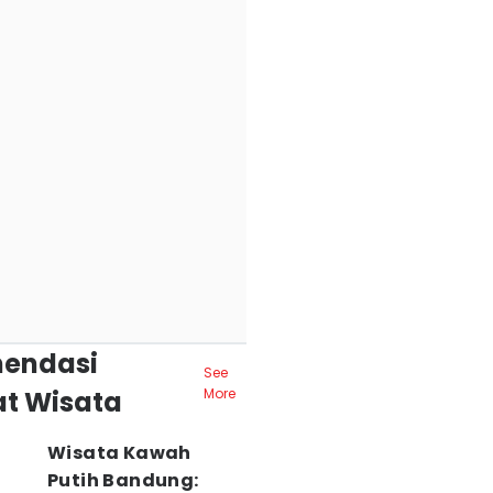
endasi
See
t Wisata
More
Wisata Kawah
Putih Bandung: