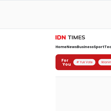
Home
News
Business
Sport
Te
For
# Yuk Vote
Iklanin
You