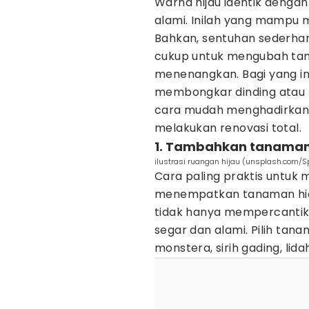
Warna hijau identik denga
alami. Inilah yang mampu
Bahkan, sentuhan sederh
cukup untuk mengubah tamp
menenangkan. Bagi yang i
membongkar dinding atau me
cara mudah menghadirkan n
melakukan renovasi total.
1. Tambahkan tanaman 
ilustrasi ruangan hijau (unsplash.com/S
Cara paling praktis untuk
menempatkan tanaman hia
tidak hanya mempercantik
segar dan alami. Pilih tan
monstera, sirih gading, lida