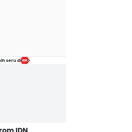
ih seru di
from IDN