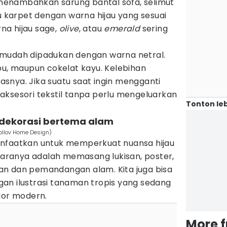
a menambahkan sarung bantal sofa, selimut
au karpet dengan warna hijau yang sesuai
na hijau sage,
olive
, atau
emerald
sering
 mudah dipadukan dengan warna netral.
bu, maupun cokelat kayu. Kelebihan
itasnya. Jika suatu saat ingin mengganti
aksesori tekstil tanpa perlu mengeluarkan
Tonton leb
 dekorasi bertema alam
ollov Home Design)
anfaatkan untuk memperkuat nuansa hijau
 caranya adalah memasang lukisan, poster,
n dan pemandangan alam. Kita juga bisa
an ilustrasi tanaman tropis yang sedang
ior modern.
More 