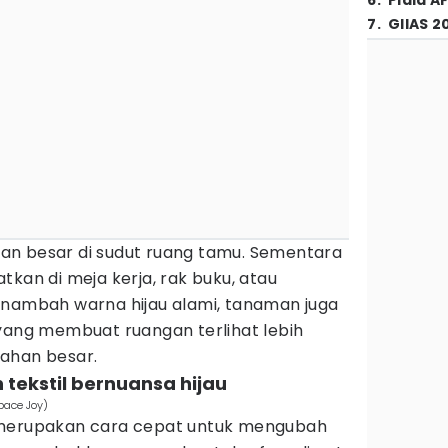
6
.
Piala A
7
.
GIIAS 2
an besar di sudut ruang tamu. Sementara
tkan di meja kerja, rak buku, atau
enambah warna hijau alami, tanaman juga
 yang membuat ruangan terlihat lebih
ahan besar.
 tekstil bernuansa hijau
pace Joy)
 merupakan cara cepat untuk mengubah