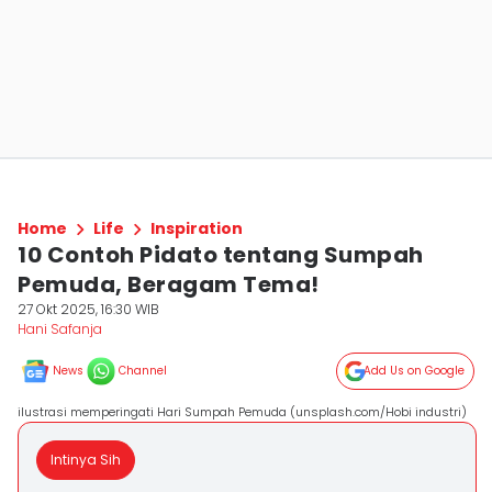
Home
Life
Inspiration
10 Contoh Pidato tentang Sumpah
Pemuda, Beragam Tema!
27 Okt 2025, 16:30 WIB
Hani Safanja
News
Channel
Add Us on Google
ilustrasi memperingati Hari Sumpah Pemuda (unsplash.com/Hobi industri)
Intinya Sih