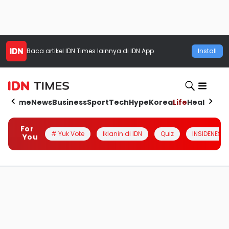
Baca artikel
IDN Times
lainnya di IDN App
Install
Home
News
Business
Sport
Tech
Hype
Korea
Life
Health
Aut
For
# Yuk Vote
Iklanin di IDN
Quiz
INSIDENESIA
You