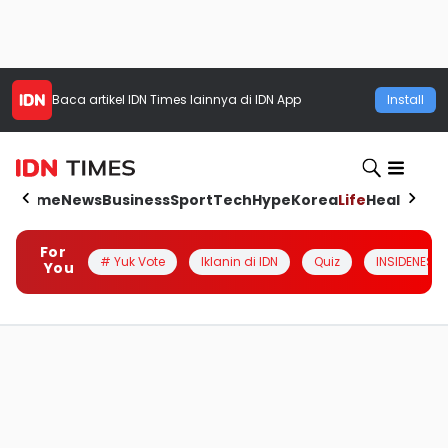
Baca artikel
IDN Times
lainnya di IDN App
Install
Home
News
Business
Sport
Tech
Hype
Korea
Life
Health
Aut
For
# Yuk Vote
Iklanin di IDN
Quiz
INSIDENESIA
You