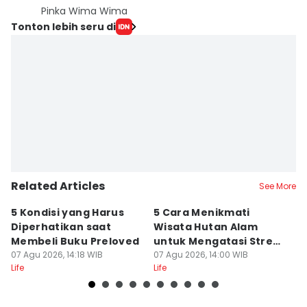
Pinka Wima Wima
Tonton lebih seru di
Related Articles
See More
5 Kondisi yang Harus
5 Cara Menikmati
5
Diperhatikan saat
Wisata Hutan Alam
M
Membeli Buku Preloved
untuk Mengatasi Stres
P
07 Agu 2026, 14:18 WIB
Kerja
07 Agu 2026, 14:00 WIB
07
Life
Life
Lif