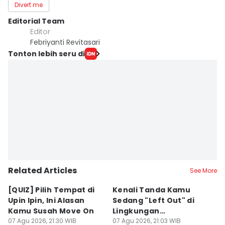
Divert me
Editorial Team
Editor
Febriyanti Revitasari
Tonton lebih seru di
Related Articles
See More
[QUIZ] Pilih Tempat di
Kenali Tanda Kamu
[
Upin Ipin, Ini Alasan
Sedang "Left Out" di
S
Kamu Susah Move On
Lingkungan
T
07 Agu 2026, 21:30 WIB
Pertemanan
07 Agu 2026, 21:03 WIB
S
07