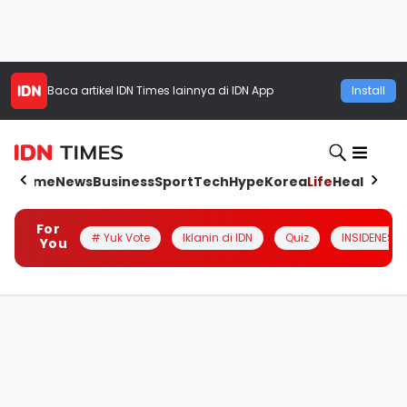
Baca artikel
IDN Times
lainnya di IDN App
Install
Home
News
Business
Sport
Tech
Hype
Korea
Life
Health
Aut
For
# Yuk Vote
Iklanin di IDN
Quiz
INSIDENESIA
You