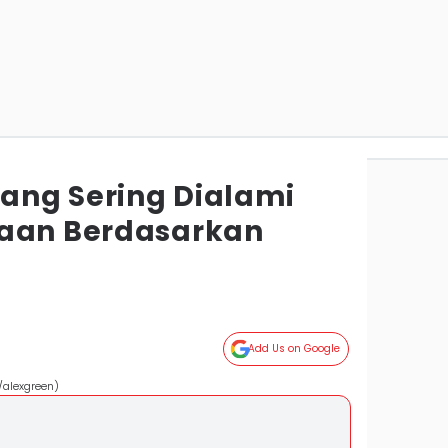
ang Sering Dialami
taan Berdasarkan
Add Us on Google
/alexgreen)