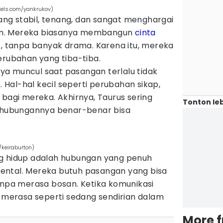
xels.com/yankrukov)
g stabil, tenang, dan sangat menghargai
n. Mereka biasanya membangun
cinta
s, tanpa banyak drama. Karena itu, mereka
erubahan yang tiba-tiba.
a muncul saat pasangan terlalu tidak
k. Hal-hal kecil seperti perubahan sikap,
 bagi mereka. Akhirnya, Taurus sering
Tonton leb
ubungannya benar-benar bisa
/keiraburton)
ng hidup adalah hubungan yang penuh
ental. Mereka butuh pasangan yang bisa
anpa merasa bosan. Ketika komunikasi
a merasa seperti sedang sendirian dalam
More 