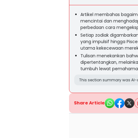
Artikel membahas bagaiman
mencintai dan menghadap
perbedaan cara mengekspr
Setiap zodiak digambarkan
yang impulsif hingga Pi
utama kekecewaan merek
Tulisan menekankan bahwa
dipertentangkan, melaink
tumbuh lewat pemahaman 
This section summary was AI-a
Share Article