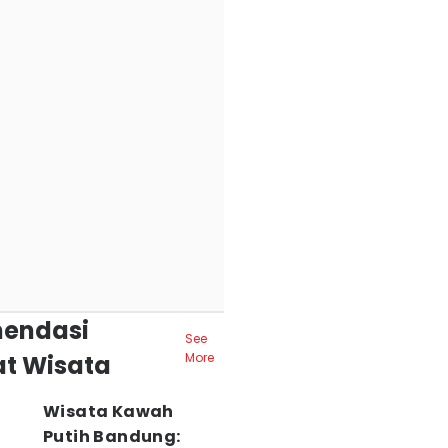
endasi
See
t Wisata
More
Wisata Kawah
Putih Bandung: