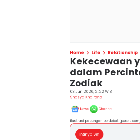
Home
Life
Relationship
Kekecewaan y
dalam Percin
Zodiak
03 Jun 2026, 21:22 WIB
Shasya Khairana
News
Channel
ilustrasi pasangan berdebat (pexels.com
Intinya Sih