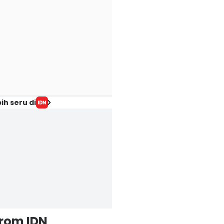
ih seru di
from IDN