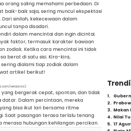
ua orang saling memahami perbedaan. Di
at baik-baik saja, sering muncul ekspektasi
. Dari sinilah, kekecewaan dalam
ncul tanpa disadari.
diri dalam mencintai dan ingin dicintai.
anyak faktor, termasuk karakter bawaan
n zodiak. Ketika cara mencintai ini tidak
a berat di satu sisi. Kira-kira,
sering dialami tiap zodiak dalam
wat artikel berikut!
Trendi
s.com/veraarsic)
k yang bergerak cepat, spontan, dan tidak
1
.
Gubern
 datar. Dalam percintaan, mereka
2
.
Prabow
ang bisa ikut lari bersama ritme
3
.
Makan B
i. Saat pasangan terasa terlalu tenang
4
.
Nilai T
isa merasa hubungan kehilangan percikan.
5
.
17 Agus