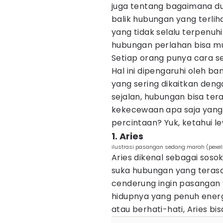
juga tentang bagaimana d
balik hubungan yang terlih
yang tidak selalu terpenuhi
hubungan perlahan bisa mu
Setiap orang punya cara sen
Hal ini dipengaruhi oleh b
yang sering dikaitkan denga
sejalan, hubungan bisa teras
kekecewaan apa saja yang 
percintaan? Yuk, ketahui le
1. Aries
ilustrasi pasangan sedang marah (pexel
Aries dikenal sebagai soso
suka hubungan yang terasa
cenderung ingin pasangan y
hidupnya yang penuh energ
atau berhati-hati, Aries b