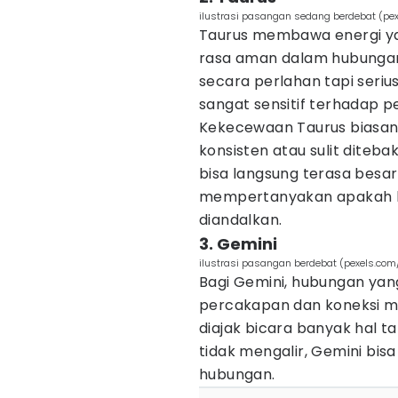
ilustrasi pasangan sedang berdebat (pe
Taurus membawa energi yan
rasa aman dalam hubunga
secara perlahan tapi seriu
sangat sensitif terhadap p
Kekecewaan Taurus biasany
konsisten atau sulit diteba
bisa langsung terasa besar
mempertanyakan apakah h
diandalkan.
3. Gemini
ilustrasi pasangan berdebat (pexels.com
Bagi Gemini, hubungan ya
percakapan dan koneksi m
diajak bicara banyak hal t
tidak mengalir, Gemini bis
hubungan.