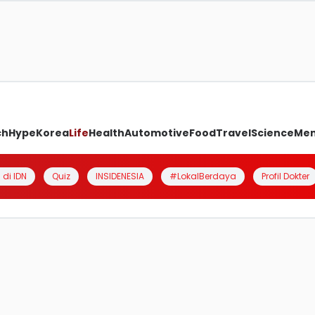
ch
Hype
Korea
Life
Health
Automotive
Food
Travel
Science
Me
 di IDN
Quiz
INSIDENESIA
#LokalBerdaya
Profil Dokter