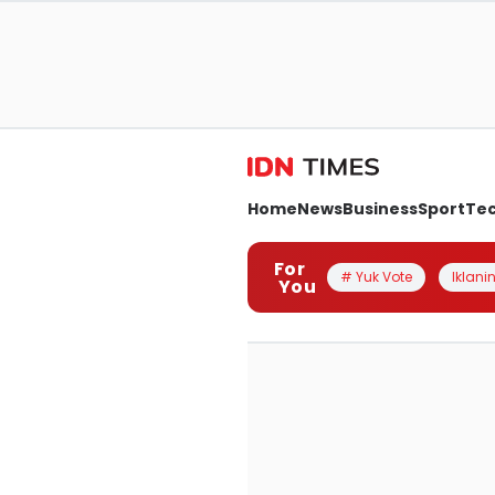
Home
News
Business
Sport
Te
For
# Yuk Vote
Iklanin
You