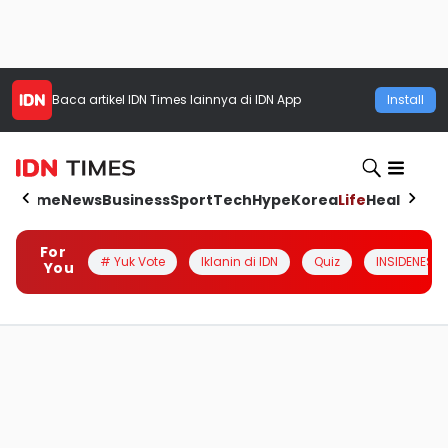
Baca artikel
IDN Times
lainnya di IDN App
Install
Home
News
Business
Sport
Tech
Hype
Korea
Life
Health
Aut
For
# Yuk Vote
Iklanin di IDN
Quiz
INSIDENESIA
You