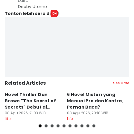
Editor
Debby Utomo
Tonton lebih seru di
Related Articles
See More
Novel Thriller Dan
6 Novel Misteri yang
6
Brown "The Secret of
Menuai Pro dan Kontra,
H
Secrets" Debut di
Pernah Baca?
M
Netflix
08 Agu 2026, 21:03 WIB
08 Agu 2026, 20:18 WIB
R
08
Life
Life
Lif