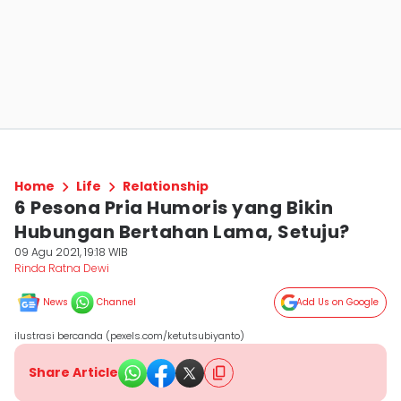
Home
Life
Relationship
6 Pesona Pria Humoris yang Bikin
Hubungan Bertahan Lama, Setuju?
09 Agu 2021, 19:18 WIB
Rinda Ratna Dewi
News
Channel
Add Us on Google
ilustrasi bercanda (pexels.com/ketutsubiyanto)
Share Article