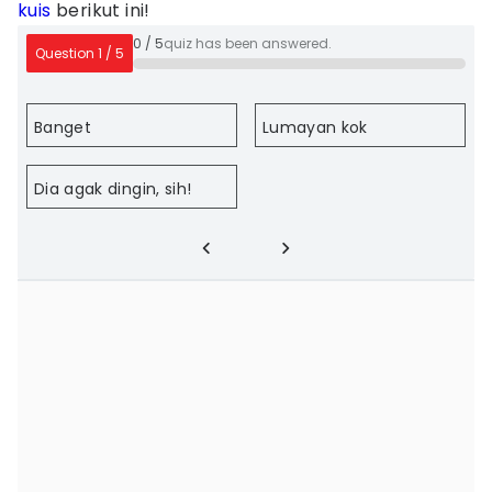
kuis
berikut ini!
0
/
5
quiz has been answered.
Question
1
/
5
Banget
Lumayan kok
Dia agak dingin, sih!