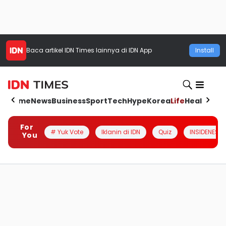
Baca artikel
IDN Times
lainnya di IDN App
Install
Home
News
Business
Sport
Tech
Hype
Korea
Life
Health
Aut
For
# Yuk Vote
Iklanin di IDN
Quiz
INSIDENESIA
You