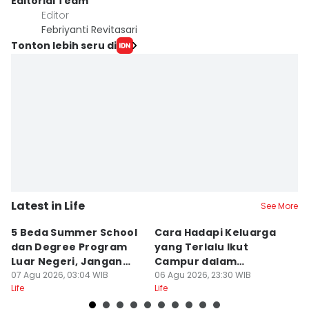
Editorial Team
Editor
Febriyanti Revitasari
Tonton lebih seru di
Latest in Life
See More
5 Beda Summer School
Cara Hadapi Keluarga
Ca
dan Degree Program
yang Terlalu Ikut
M
Luar Negeri, Jangan
Campur dalam
S
Salah
07 Agu 2026, 03:04 WIB
Persiapan Nikah
06 Agu 2026, 23:30 WIB
Di
06
Life
Life
Lif