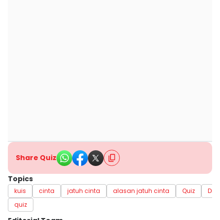
Share Quiz
Topics
kuis
cinta
jatuh cinta
alasan jatuh cinta
Quiz
Dive
quiz