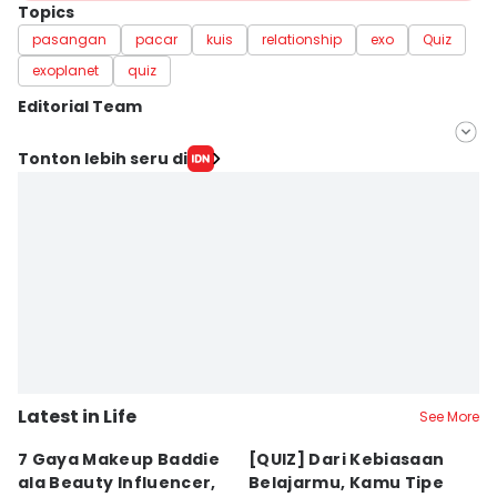
Topics
pasangan
pacar
kuis
relationship
exo
Quiz
exoplanet
quiz
Editorial Team
Editor
Tonton lebih seru di
Pinka Wima Wima
Editor
Eddy Rusmanto
Latest in Life
See More
7 Gaya Makeup Baddie
[QUIZ] Dari Kebiasaan
7
ala Beauty Influencer,
Belajarmu, Kamu Tipe
Fr