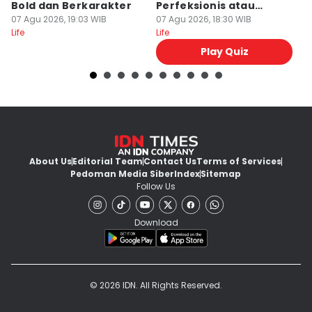
Bold dan Berkarakter
Perfeksionis atau
M
07 Agu 2026, 19:03 WIB
Deadliner?
07 Agu 2026, 18:30 WIB
07
Life
Life
Lif
Play Quiz
About Us
Editorial Team
Contact Us
Terms of Services
Pedoman Media Siber
Index
Sitemap
Follow Us
Download
© 2026 IDN. All Rights Reserved.