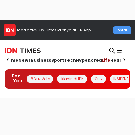
Baca artikel
IDN Times
lainnya di IDN App
Install
Home
News
Business
Sport
Tech
Hype
Korea
Life
Health
Aut
For
# Yuk Vote
Iklanin di IDN
Quiz
INSIDENESIA
You