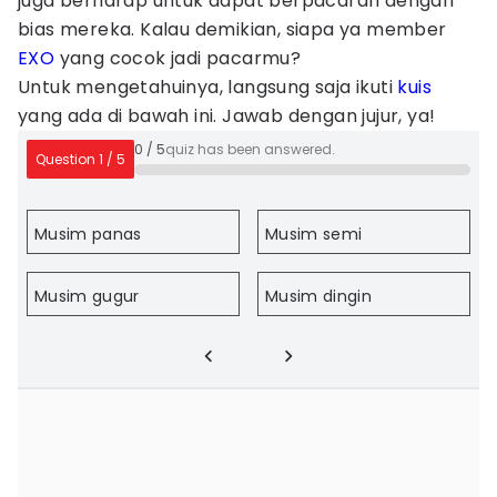
juga berharap untuk dapat berpacaran dengan
bias mereka. Kalau demikian, siapa ya member
EXO
yang cocok jadi pacarmu?
Untuk mengetahuinya, langsung saja ikuti
kuis
yang ada di bawah ini. Jawab dengan jujur, ya!
0
/
5
quiz has been answered.
Question
1
/
5
Musim panas
Musim semi
Musim gugur
Musim dingin