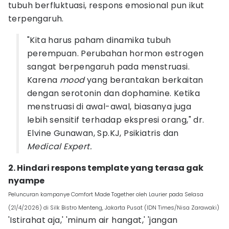
tubuh berfluktuasi, respons emosional pun ikut
terpengaruh.
"Kita harus paham dinamika tubuh
perempuan. Perubahan hormon estrogen
sangat berpengaruh pada menstruasi.
Karena
mood
yang berantakan berkaitan
dengan serotonin dan dophamine. Ketika
menstruasi di awal-awal, biasanya juga
lebih sensitif terhadap ekspresi orang," dr.
Elvine Gunawan, Sp.KJ, Psikiatris dan
Medical Expert.
2. Hindari respons template yang terasa gak
nyampe
Peluncuran kampanye Comfort Made Together oleh Laurier pada Selasa
(21/4/2026) di Silk Bistro Menteng, Jakarta Pusat (IDN Times/Nisa Zarawaki)
'Istirahat aja,' 'minum air hangat,' 'jangan