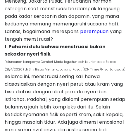
Menteng, Jakarta Pusat. Perubahan hormon
estrogen saat menstruasi berdampak langsung
pada kadar serotonin dan dopamin, yang mana
keduanya memang memengaruhi suasana hati.
Lantas, bagaimana merespons
perempuan
yang
tengah menstruasi?
1. Pahami dulu bahwa menstruasi bukan
sekadar nyeri fisik
Peluncuran kampanye Comfort Made Together oleh Laurier pada Selasa
(21/4/2026) di Silk Bistro Menteng, Jakarta Pusat (IDN Times/Nisa Zarawaki)
Selama ini, menstruasi sering kali hanya
diasosiasikan dengan nyeri perut atau kram yang
bisa diatasi dengan obat pereda nyeri dan
istirahat. Padahal, yang dialami perempuan setiap
bulannya jauh lebih kompleks dari itu. Selain
ketidaknyamanan fisik seperti kram, sakit kepala,
hingga masalah tidur. Ada juga dimensi emosional
yang sama nyatanya, dan justru sering kali