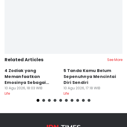
Related Articles
See More
4 Zodiak yang
5 Tanda Kamu Belum
8
Memanfaatkan
Sepenuhnya Mencintai
S
Emosinya Sebagai
Diri Sendiri
D
Senjata, Manipulatif?
10 Agu 2026, 18:03 WIB
10 Agu 2026, 17:18 WIB
M
10
Life
Life
Lif
M