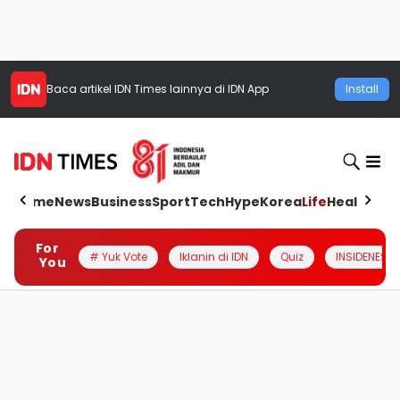
Baca artikel
IDN Times
lainnya di IDN App
Install
Home
News
Business
Sport
Tech
Hype
Korea
Life
Health
Aut
For
# Yuk Vote
Iklanin di IDN
Quiz
INSIDENESIA
You