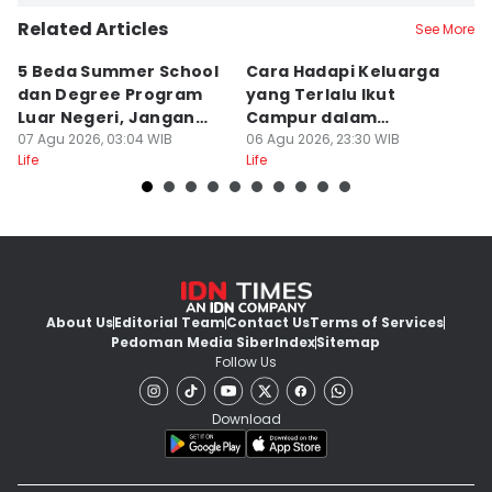
Related Articles
See More
5 Beda Summer School
Cara Hadapi Keluarga
Ca
dan Degree Program
yang Terlalu Ikut
M
Luar Negeri, Jangan
Campur dalam
S
Salah
07 Agu 2026, 03:04 WIB
Persiapan Nikah
06 Agu 2026, 23:30 WIB
Di
06
Life
Life
Lif
About Us
Editorial Team
Contact Us
Terms of Services
Pedoman Media Siber
Index
Sitemap
Follow Us
Download