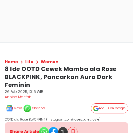
Home
Life
Women
8 Ide OOTD Cewek Mamba ala Rose
BLACKPINK, Pancarkan Aura Dark
Feminin
26 Feb 2025, 10:15 WIB
Annisa Marifah
News
Channel
Add Us on Google
OOTD ala Rose BLACKPINK (instagram.com/roses_are_rosie)
Share Article