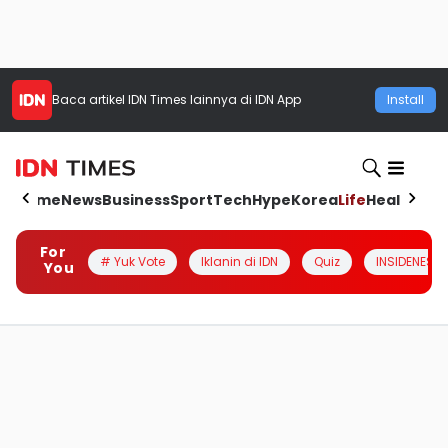
Baca artikel
IDN Times
lainnya di IDN App
Install
Home
News
Business
Sport
Tech
Hype
Korea
Life
Health
Aut
For
# Yuk Vote
Iklanin di IDN
Quiz
INSIDENESIA
You