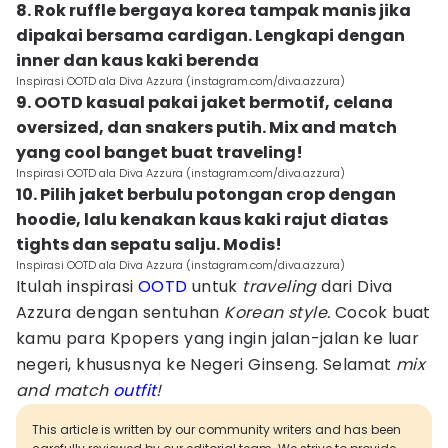
8. Rok ruffle bergaya korea tampak manis jika
dipakai bersama cardigan. Lengkapi dengan
inner dan kaus kaki berenda
Inspirasi OOTD ala Diva Azzura (instagram.com/diva.azzura)
9. OOTD kasual pakai jaket bermotif, celana
oversized, dan snakers putih. Mix and match
yang cool banget buat traveling!
Inspirasi OOTD ala Diva Azzura (instagram.com/diva.azzura)
10. Pilih jaket berbulu potongan crop dengan
hoodie, lalu kenakan kaus kaki rajut diatas
tights dan sepatu salju. Modis!
Inspirasi OOTD ala Diva Azzura (instagram.com/diva.azzura)
Itulah inspirasi
OOTD
untuk
traveling
dari Diva
Azzura dengan sentuhan
Korean style.
Cocok buat
kamu para Kpopers yang ingin jalan-jalan ke luar
negeri, khususnya ke Negeri Ginseng. Selamat
mix
and match
outfit
!
This article is written by our community writers and has been