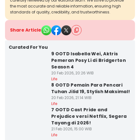
carefully reviewed by our editorial team. We strive to provide
the most accurate and reliable information, ensuring high
standards of quality, credibility, and trustworthiness.
Share Article
Curated For You
9 OOTD Isabella Wei, Aktris
Pemeran Posy Li di Bridgerton
Season 4
20 Feb 2026, 20:26 WIB
Life
8 OOTD Pemain Para Pencari
Tuhan Jilid 19, Stylish Maksimal!
20 Feb 2026, 21:14 WIB
Life
7 OOTD Cast Pride and
Prejudice versi Netflix, Segera
Tayang di 2026!
21 Feb 2026, 15:00 WIB
Life