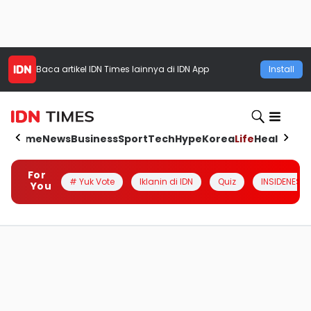
Baca artikel
IDN Times
lainnya di IDN App
Install
Home
News
Business
Sport
Tech
Hype
Korea
Life
Health
Aut
For
# Yuk Vote
Iklanin di IDN
Quiz
INSIDENESIA
You