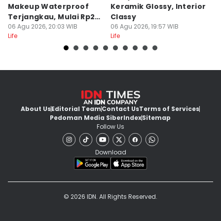
Makeup Waterproof
Keramik Glossy, Interior
A
Terjangkau, Mulai Rp20
Classy
K
Ribuan!
06 Agu 2026, 20:03 WIB
06 Agu 2026, 19:57 WIB
M
06
Life
Life
Lif
About Us
Editorial Team
Contact Us
Terms of Services
Pedoman Media Siber
Index
Sitemap
Follow Us
Download
© 2026 IDN. All Rights Reserved.