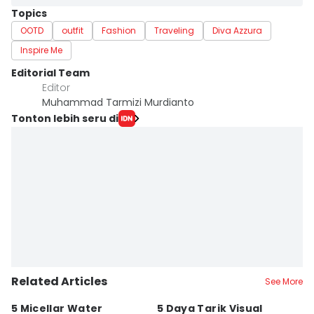
Topics
OOTD
outfit
Fashion
Traveling
Diva Azzura
Inspire Me
Editorial Team
Editor
Muhammad Tarmizi Murdianto
Tonton lebih seru di
Related Articles
See More
5 Micellar Water
5 Daya Tarik Visual
5 