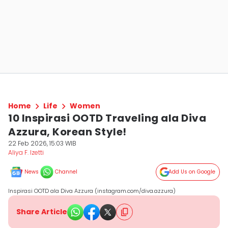
Home
Life
Women
10 Inspirasi OOTD Traveling ala Diva
Azzura, Korean Style!
22 Feb 2026, 15:03 WIB
Aliya F. Izetti
News
Channel
Add Us on Google
Inspirasi OOTD ala Diva Azzura (instagram.com/diva.azzura)
Share Article