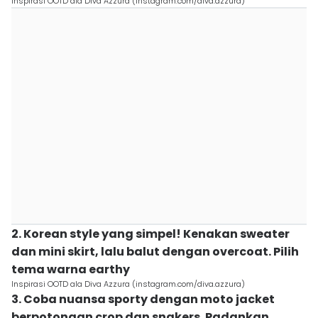
Inspirasi OOTD ala Diva Azzura (instagram.com/diva.azzura)
2. Korean style yang simpel! Kenakan sweater
dan mini skirt, lalu balut dengan overcoat. Pilih
tema warna earthy
Inspirasi OOTD ala Diva Azzura (instagram.com/diva.azzura)
3. Coba nuansa sporty dengan moto jacket
berpotongan crop dan snakers. Padankan