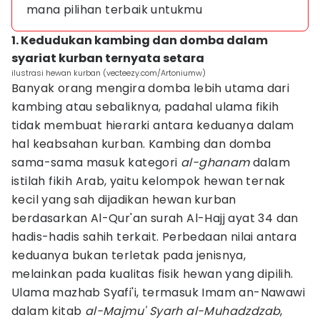
mana pilihan terbaik untukmu
1. Kedudukan kambing dan domba dalam
syariat kurban ternyata setara
ilustrasi hewan kurban (vecteezy.com/Artoniumw)
Banyak orang mengira domba lebih utama dari
kambing atau sebaliknya, padahal ulama fikih
tidak membuat hierarki antara keduanya dalam
hal keabsahan kurban. Kambing dan domba
sama-sama masuk kategori
al-ghanam
dalam
istilah fikih Arab, yaitu kelompok hewan ternak
kecil yang sah dijadikan hewan kurban
berdasarkan Al-Qur'an surah Al-Hajj ayat 34 dan
hadis-hadis sahih terkait. Perbedaan nilai antara
keduanya bukan terletak pada jenisnya,
melainkan pada kualitas fisik hewan yang dipilih.
Ulama mazhab Syafi'i, termasuk Imam an-Nawawi
dalam kitab
al-Majmu' Syarh al-Muhadzdzab
,