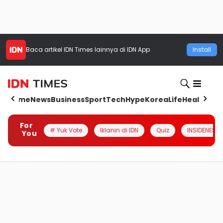
Baca artikel
IDN Times
lainnya di IDN App
Install
Home
News
Business
Sport
Tech
Hype
Korea
Life
Health
Aut
For
# Yuk Vote
Iklanin di IDN
Quiz
INSIDENESIA
You