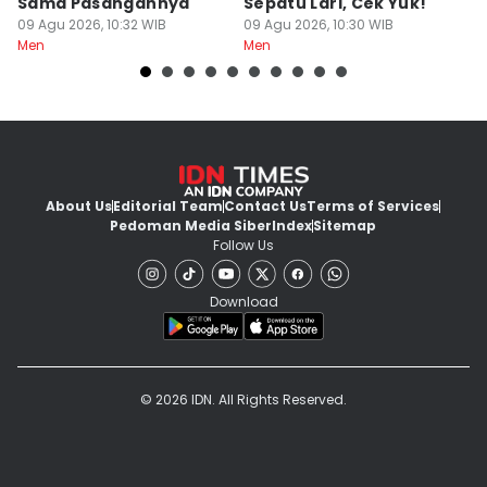
Sama Pasangannya
Sepatu Lari, Cek Yuk!
y
09 Agu 2026, 10:32 WIB
09 Agu 2026, 10:30 WIB
09
Men
Men
M
About Us
Editorial Team
Contact Us
Terms of Services
Pedoman Media Siber
Index
Sitemap
Follow Us
Download
© 2026 IDN. All Rights Reserved.