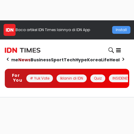
Baca artikel
IDN Times
lainnya di IDN App
Install
Home
News
Business
Sport
Tech
Hype
Korea
Life
Health
Aut
For
# Yuk Vote
Iklanin di IDN
Quiz
INSIDENESIA
You