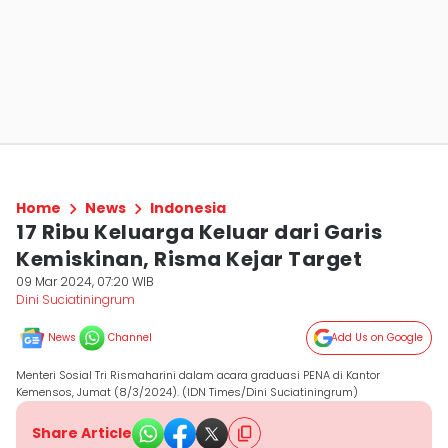
Home
News
Indonesia
17 Ribu Keluarga Keluar dari Garis
Kemiskinan, Risma Kejar Target
09 Mar 2024, 07:20 WIB
Dini Suciatiningrum
News
Channel
Add Us on Google
Menteri Sosial Tri Rismaharini dalam acara graduasi PENA di Kantor
Kemensos, Jumat (8/3/2024). (IDN Times/Dini Suciatiningrum)
Share Article