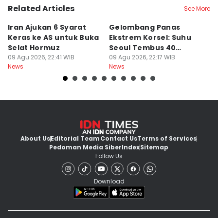
Related Articles
See More
Iran Ajukan 6 Syarat
Gelombang Panas
D
Keras ke AS untuk Buka
Ekstrem Korsel: Suhu
P
Selat Hormuz
Seoul Tembus 40
L
09 Agu 2026, 22:41 WIB
Derajat Celcius
09 Agu 2026, 22:17 WIB
P
09
News
News
Ne
About Us
Editorial Team
Contact Us
Terms of Services
Pedoman Media Siber
Index
Sitemap
Follow Us
Download