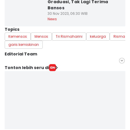
Graduasi, Tak Lagi Terima
Bansos
30 Nov 2023, 06:30 WIB
News
Topics
Kemensos
Mensos
Tri Rismaharini
keluarga
Risma
garis kemiskinan
Editorial Team
Editor
Tonton lebih seru di
Sunariyah Sunariyah
Editor
Dini Suciatiningrum