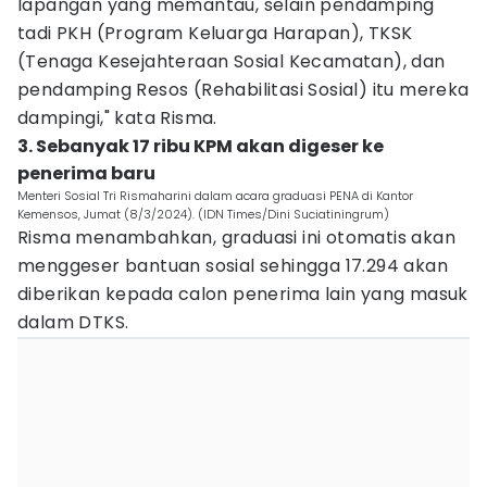
lapangan yang memantau, selain pendamping
tadi PKH (Program Keluarga Harapan), TKSK
(Tenaga Kesejahteraan Sosial Kecamatan), dan
pendamping Resos (Rehabilitasi Sosial) itu mereka
dampingi," kata Risma.
3. Sebanyak 17 ribu KPM akan digeser ke
penerima baru
Menteri Sosial Tri Rismaharini dalam acara graduasi PENA di Kantor
Kemensos, Jumat (8/3/2024). (IDN Times/Dini Suciatiningrum)
Risma menambahkan, graduasi ini otomatis akan
menggeser bantuan sosial sehingga 17.294 akan
diberikan kepada calon penerima lain yang masuk
dalam DTKS.