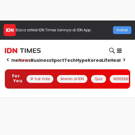
Baca artikel
IDN Times
lainnya di IDN App
Install
Home
News
Business
Sport
Tech
Hype
Korea
Life
Health
Aut
For
# Yuk Vote
Iklanin di IDN
Quiz
INSIDENESIA
You