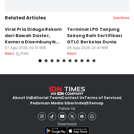
Related Articles
See More
Viral Pria Diduga Rekam
Terminal LPG Tanjung
3
dari Bawah Daster,
Sekong Raih Sertifikasi
J
Kamera Disembunyikan
GTLC Berkelas Dunia
U
di Sandal
07 Agu 2026, 00:10 WIB
06 Agu 2026, 23:41 WIB
06
Polls
News
News
Ne
About Us
Editorial Team
Contact Us
Terms of Services
Pedoman Media Siber
Index
Sitemap
Follow Us
Download